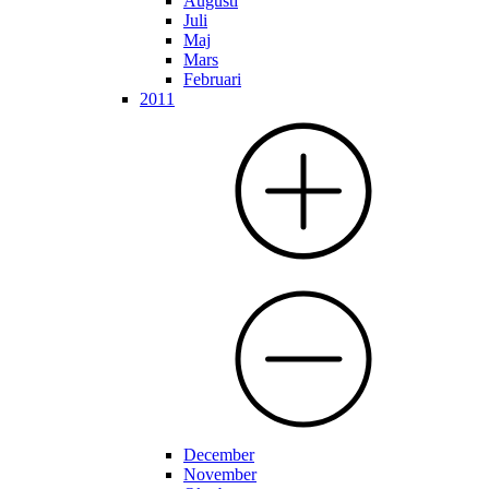
Augusti
Juli
Maj
Mars
Februari
2011
December
November