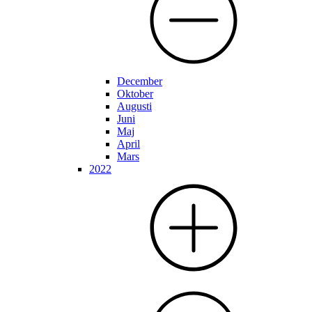
December
Oktober
Augusti
Juni
Maj
April
Mars
2022