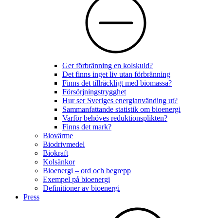
Ger förbränning en kolskuld?
Det finns inget liv utan förbränning
Finns det tillräckligt med biomassa?
Försörjningstrygghet
Hur ser Sveriges energianvänding ut?
Sammanfattande statistik om bioenergi
Varför behöves reduktionsplikten?
Finns det mark?
Biovärme
Biodrivmedel
Biokraft
Kolsänkor
Bioenergi – ord och begrepp
Exempel på bioenergi
Definitioner av bioenergi
Press