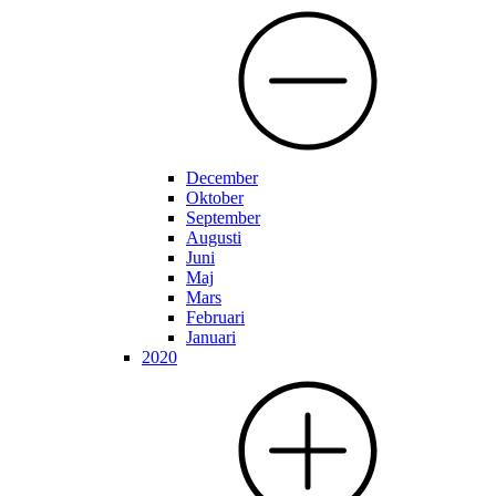
December
Oktober
September
Augusti
Juni
Maj
Mars
Februari
Januari
2020