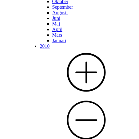
Oktober
September
Augusti
Juni
Maj
April
Mars
Januari
2010