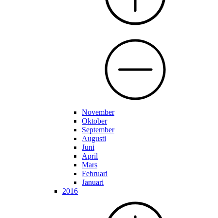
November
Oktober
September
Augusti
Juni
April
Mars
Februari
Januari
2016