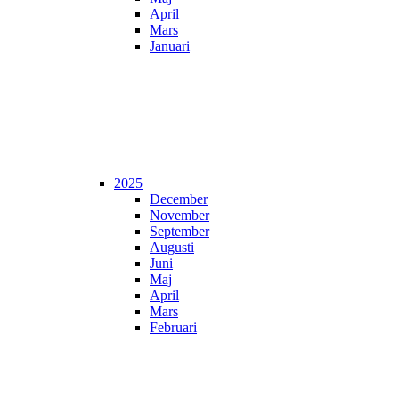
April
Mars
Januari
2025
December
November
September
Augusti
Juni
Maj
April
Mars
Februari