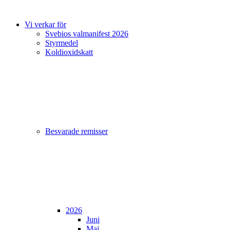
Vi verkar för
Svebios valmanifest 2026
Styrmedel
Koldioxidskatt
Besvarade remisser
2026
Juni
Maj