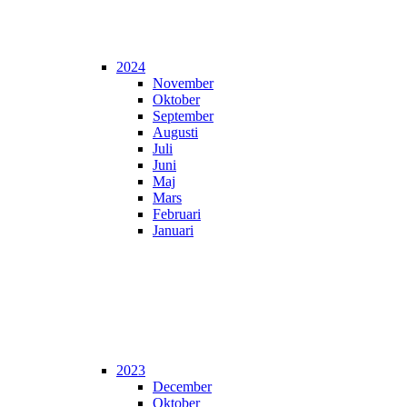
2024
November
Oktober
September
Augusti
Juli
Juni
Maj
Mars
Februari
Januari
2023
December
Oktober