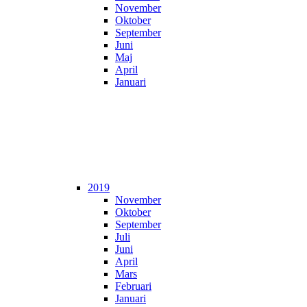
November
Oktober
September
Juni
Maj
April
Januari
2019
November
Oktober
September
Juli
Juni
April
Mars
Februari
Januari