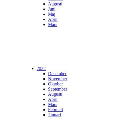
Augusti
Juni
Maj
April
Mars
2022
December
November
Oktober
September
Augusti
April
Mars
Februari
Januari