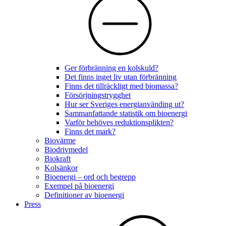
Ger förbränning en kolskuld?
Det finns inget liv utan förbränning
Finns det tillräckligt med biomassa?
Försörjningstrygghet
Hur ser Sveriges energianvänding ut?
Sammanfattande statistik om bioenergi
Varför behöves reduktionsplikten?
Finns det mark?
Biovärme
Biodrivmedel
Biokraft
Kolsänkor
Bioenergi – ord och begrepp
Exempel på bioenergi
Definitioner av bioenergi
Press