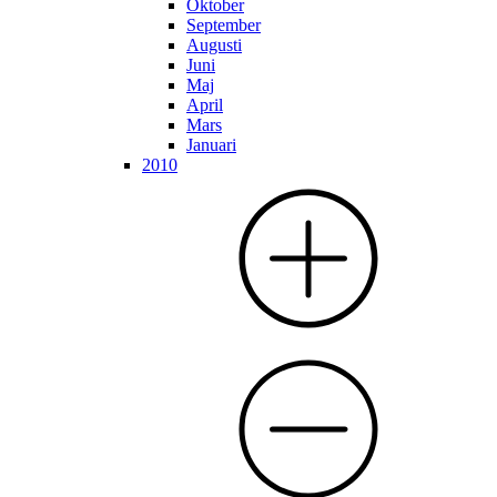
Oktober
September
Augusti
Juni
Maj
April
Mars
Januari
2010