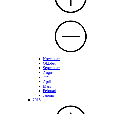
November
Oktober
September
Augusti
Juni
April
Mars
Februari
Januari
2016