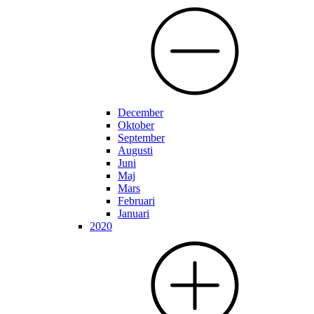
December
Oktober
September
Augusti
Juni
Maj
Mars
Februari
Januari
2020