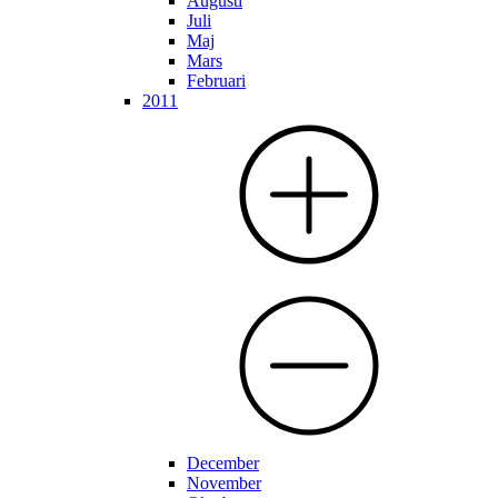
Augusti
Juli
Maj
Mars
Februari
2011
December
November