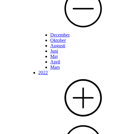
December
Oktober
Augusti
Juni
Maj
April
Mars
2022