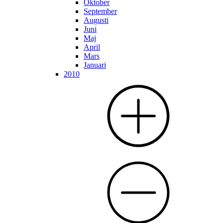
Oktober
September
Augusti
Juni
Maj
April
Mars
Januari
2010