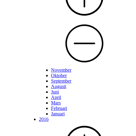
November
Oktober
September
Augusti
Juni
April
Mars
Februari
Januari
2016