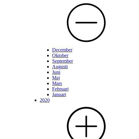
December
Oktober
September
Augusti
Juni
Maj
Mars
Februari
Januari
2020