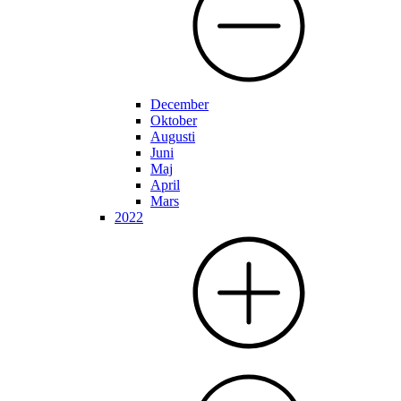
December
Oktober
Augusti
Juni
Maj
April
Mars
2022