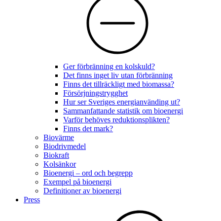
Ger förbränning en kolskuld?
Det finns inget liv utan förbränning
Finns det tillräckligt med biomassa?
Försörjningstrygghet
Hur ser Sveriges energianvänding ut?
Sammanfattande statistik om bioenergi
Varför behöves reduktionsplikten?
Finns det mark?
Biovärme
Biodrivmedel
Biokraft
Kolsänkor
Bioenergi – ord och begrepp
Exempel på bioenergi
Definitioner av bioenergi
Press