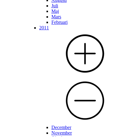
Augusti
Juli
Maj
Mars
Februari
2011
December
November