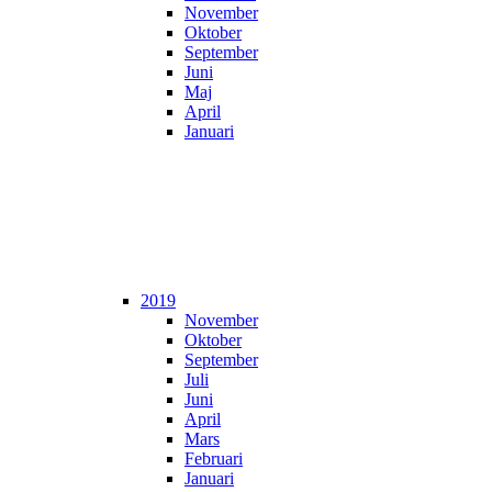
November
Oktober
September
Juni
Maj
April
Januari
2019
November
Oktober
September
Juli
Juni
April
Mars
Februari
Januari