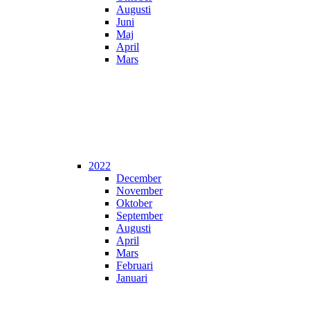
Augusti
Juni
Maj
April
Mars
2022
December
November
Oktober
September
Augusti
April
Mars
Februari
Januari