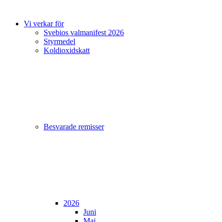
Vi verkar för
Svebios valmanifest 2026
Styrmedel
Koldioxidskatt
Besvarade remisser
2026
Juni
Maj