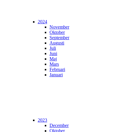
2024
November
Oktober
September
Augusti
Juli
Juni
Maj
Mars
Februari
Januari
2023
December
Oktober