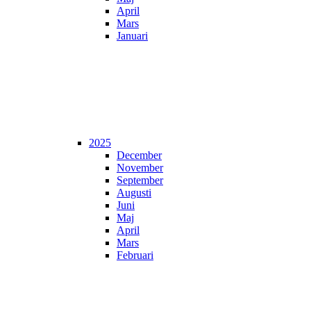
April
Mars
Januari
2025
December
November
September
Augusti
Juni
Maj
April
Mars
Februari