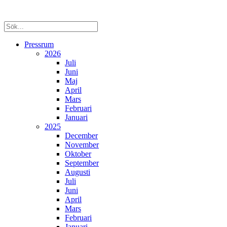
Pressrum
2026
Juli
Juni
Maj
April
Mars
Februari
Januari
2025
December
November
Oktober
September
Augusti
Juli
Juni
April
Mars
Februari
Januari