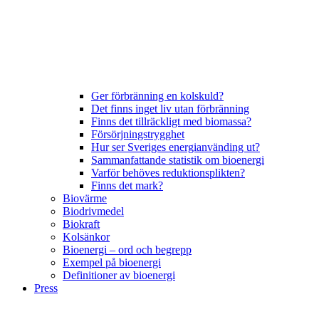
Ger förbränning en kolskuld?
Det finns inget liv utan förbränning
Finns det tillräckligt med biomassa?
Försörjningstrygghet
Hur ser Sveriges energianvänding ut?
Sammanfattande statistik om bioenergi
Varför behöves reduktionsplikten?
Finns det mark?
Biovärme
Biodrivmedel
Biokraft
Kolsänkor
Bioenergi – ord och begrepp
Exempel på bioenergi
Definitioner av bioenergi
Press