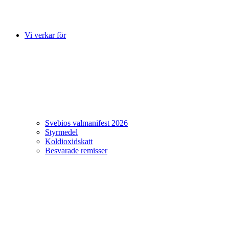
Vi verkar för
Svebios valmanifest 2026
Styrmedel
Koldioxidskatt
Besvarade remisser