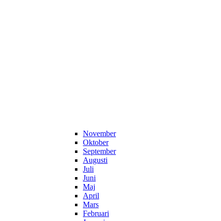
November
Oktober
September
Augusti
Juli
Juni
Maj
April
Mars
Februari