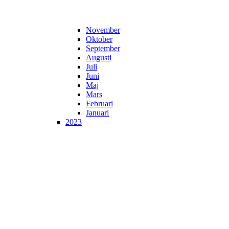
November
Oktober
September
Augusti
Juli
Juni
Maj
Mars
Februari
Januari
2023