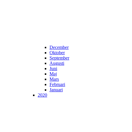
December
Oktober
September
Augusti
Juni
Maj
Mars
Februari
Januari
2020