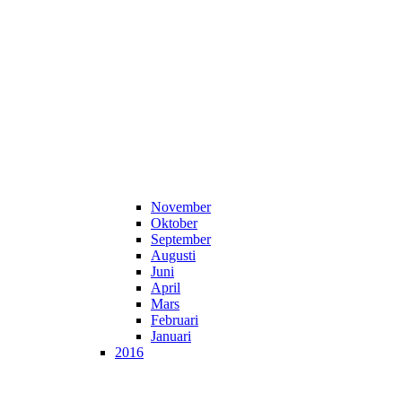
November
Oktober
September
Augusti
Juni
April
Mars
Februari
Januari
2016