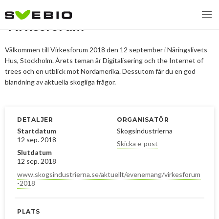
Virkesforum
Välkommen till Virkesforum 2018 den 12 september i Näringslivets
Hus, Stockholm. Årets teman är Digitalisering och the Internet of
trees och en utblick mot Nordamerika. Dessutom får du en god
MENY
blandning av aktuella skogliga frågor.
VI VERKAR FÖR
OM BIOENERGI
Svebios valmanifest 2026
DETALJER
ORGANISATÖR
Startdatum
Skogsindustrierna
PRESS
Styrmedel
Aktuella frågor
12 sep. 2018
Skicka e-post
Slutdatum
Ger förbränning en kolskuld?
MEDLEMSKAP
Koldioxidskatt
Biovärme
12 sep. 2018
www.skogsindustrierna.se/aktuellt/evenemang/virkesforum
Det finns inget liv utan förbränning
-2018
EVENEMANG
Besvarade remisser
Biodrivmedel
Associerad medlem
Finns det tillräckligt med biomassa?
2026
Remisser på gång
Biokraft
Privat medlem
PLATS
MER
Försörjningstrygghet