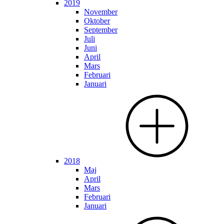
2019
November
Oktober
September
Juli
Juni
April
Mars
Februari
Januari
2018
Maj
April
Mars
Februari
Januari