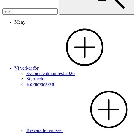
Meny
Vi verkar för
Svebios valmanifest 2026
Styrmedel
Koldioxidskatt
Besvarade remisser