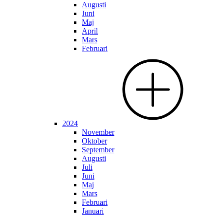
Augusti
Juni
Maj
April
Mars
Februari
2024
November
Oktober
September
Augusti
Juli
Juni
Maj
Mars
Februari
Januari