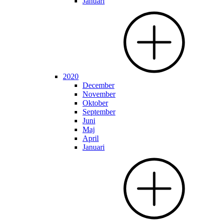
Januari
2020
December
November
Oktober
September
Juni
Maj
April
Januari