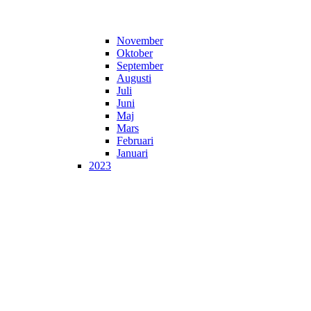
November
Oktober
September
Augusti
Juli
Juni
Maj
Mars
Februari
Januari
2023