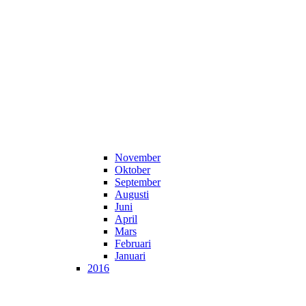
November
Oktober
September
Augusti
Juni
April
Mars
Februari
Januari
2016