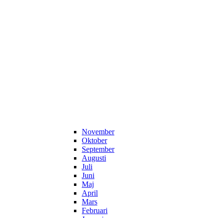
November
Oktober
September
Augusti
Juli
Juni
Maj
April
Mars
Februari