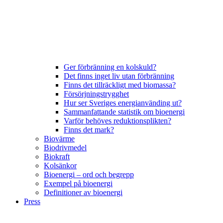
Ger förbränning en kolskuld?
Det finns inget liv utan förbränning
Finns det tillräckligt med biomassa?
Försörjningstrygghet
Hur ser Sveriges energianvänding ut?
Sammanfattande statistik om bioenergi
Varför behöves reduktionsplikten?
Finns det mark?
Biovärme
Biodrivmedel
Biokraft
Kolsänkor
Bioenergi – ord och begrepp
Exempel på bioenergi
Definitioner av bioenergi
Press