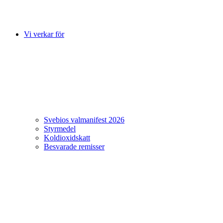
Vi verkar för
Svebios valmanifest 2026
Styrmedel
Koldioxidskatt
Besvarade remisser