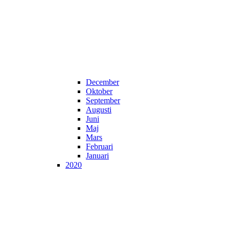
December
Oktober
September
Augusti
Juni
Maj
Mars
Februari
Januari
2020