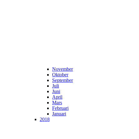
November
Oktober
September
Juli
Juni
April
Mars
Februari
Januari
2018