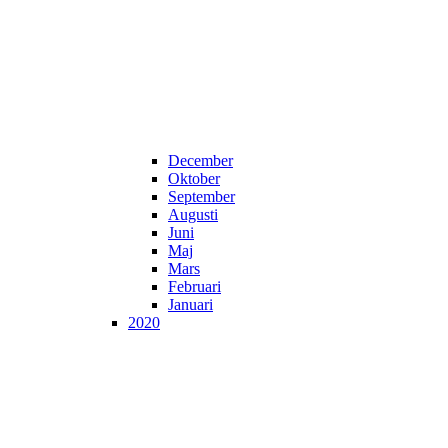
December
Oktober
September
Augusti
Juni
Maj
Mars
Februari
Januari
2020