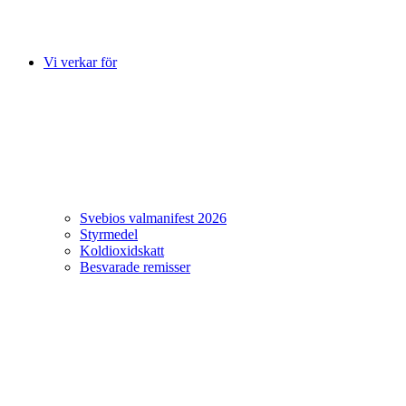
Vi verkar för
Svebios valmanifest 2026
Styrmedel
Koldioxidskatt
Besvarade remisser