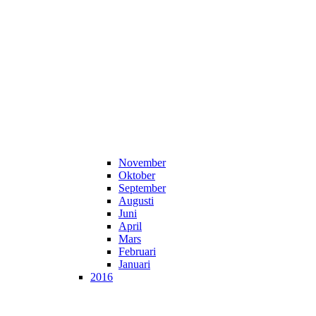
November
Oktober
September
Augusti
Juni
April
Mars
Februari
Januari
2016