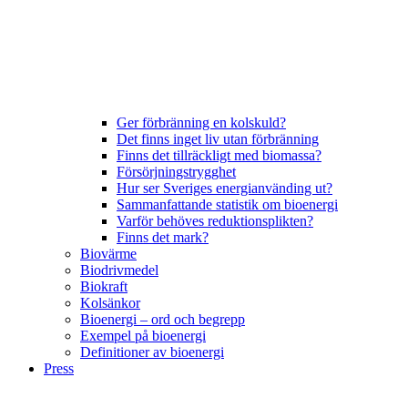
Ger förbränning en kolskuld?
Det finns inget liv utan förbränning
Finns det tillräckligt med biomassa?
Försörjningstrygghet
Hur ser Sveriges energianvänding ut?
Sammanfattande statistik om bioenergi
Varför behöves reduktionsplikten?
Finns det mark?
Biovärme
Biodrivmedel
Biokraft
Kolsänkor
Bioenergi – ord och begrepp
Exempel på bioenergi
Definitioner av bioenergi
Press