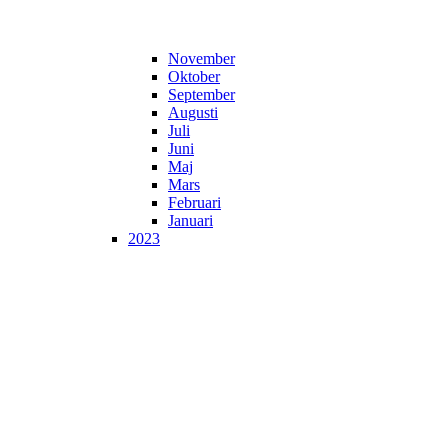
November
Oktober
September
Augusti
Juli
Juni
Maj
Mars
Februari
Januari
2023