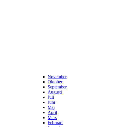
November
Oktober
September
Augusti
Juli
Juni
Maj
April
Mars
Februari