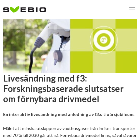
MENY
VI VERKAR FÖR
OM BIOENERGI
Svebios valmanifest 2026
Livesändning med f3:
Forskningsbaserade slutsatser
PRESS
Styrmedel
Aktuella frågor
om förnybara drivmedel
Ger förbränning en kolskuld?
MEDLEMSKAP
Koldioxidskatt
Biovärme
Det finns inget liv utan förbränning
En interaktiv livesändning med anledning av f3:s tioårsjubileum.
EVENEMANG
Besvarade remisser
Biodrivmedel
Associerad medlem
Finns det tillräckligt med biomassa?
Målet att minska utsläppen av växthusgaser från inrikes transporter
2026
Remisser på gång
Biokraft
Privat medlem
med 70 % till 2030 går att nå. Förnybara drivmedel finns, såväl råvaror
MER
Försörjningstrygghet