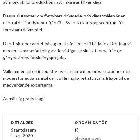
som teknik för produktion i stor skala är tillgängliga.
2025
Juni
Kolsänkor
Om oss
Hur ser Sveriges energianvänding ut?
2024
Maj
December
Dessa slutsatser om förnybara drivmedel och klimatmålen är en
Sammanfattande statistik om bioenergi
Bioenergi – ord och begrepp
central del i budskapet från f3 – Svenskt kunskapscentrum för
Medlemmar
Styrelse
2023
April
November
November
förnybara drivmedel.
Varför behöves reduktionsplikten?
Hedersmedlemmar
Exempel på bioenergi
Våra kanaler
Medlemmar
2022
Mars
September
Oktober
December
Den 1 oktober är det på dagen tio år sedan f3 bildades. Det firar vi
Finns det mark?
Konkurrensrättsligt
med en sammanfattning av de viktigaste slutsatserna från de
2021
Januari
Augusti
September
Oktober
December
Definitioner av bioenergi
Kontakt
Konferenser och event
gångna årens forskningsprojekt.
Svebios stadgar
2020
Juni
Augusti
Augusti
November
December
Nordic Pellets Conference
Publikationer och dokument
Välkommen till en interaktiv livesändning med presentationer och
Verksamhetsberättelse
2019
Maj
Juli
Juni
Oktober
Oktober
December
moderatorledda samtal där du får möjlighet att ställa frågor till de
Stora biokraft- och värmekonferensen
Projekt inom bioenergi
medverkande experterna.
Årsstämmor
2018
April
Juni
Maj
September
September
November
November
Svebio Fuel Market Day
Avslutade projekt
Nätverk och samarbeten
Anmäl dig gratis idag!
2017
Mars
Maj
April
Augusti
Augusti
Oktober
Oktober
Maj
Svebios vår- och årsmöteskonferens
BioDriv
2016
Februari
Mars
Mars
April
Juni
September
September
April
November
Jan Häckners bioenergistipendium
DETALJER
ORGANISATÖR
2015
Februari
Mars
Maj
Juni
Juli
Mars
Oktober
November
Integritetspolicy (GDPR)
Startdatum
f3
1 okt. 2020
2014
Januari
Februari
Mars
Maj
Juni
Februari
September
Oktober
November
Skicka e-post