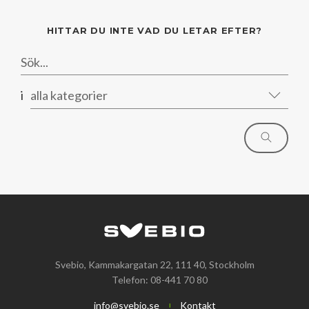
Mars
Mars
HITTAR DU INTE VAD DU LETAR EFTER?
Januari
Februari
Januari
i
alla kategorier
Svebio, Kammakargatan 22, 111 40, Stockholm
Telefon: 08-441 70 80
info@svebio.se
Kontakt