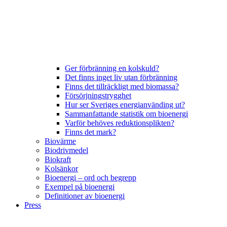
Ger förbränning en kolskuld?
Det finns inget liv utan förbränning
Finns det tillräckligt med biomassa?
Försörjningstrygghet
Hur ser Sveriges energianvänding ut?
Sammanfattande statistik om bioenergi
Varför behöves reduktionsplikten?
Finns det mark?
Biovärme
Biodrivmedel
Biokraft
Kolsänkor
Bioenergi – ord och begrepp
Exempel på bioenergi
Definitioner av bioenergi
Press