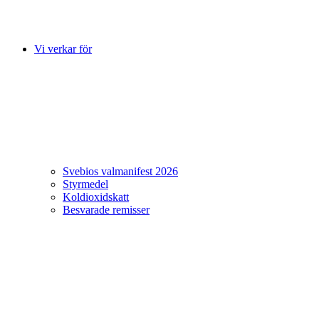
Vi verkar för
Svebios valmanifest 2026
Styrmedel
Koldioxidskatt
Besvarade remisser