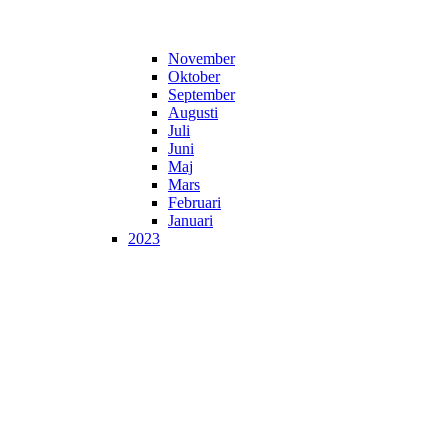
November
Oktober
September
Augusti
Juli
Juni
Maj
Mars
Februari
Januari
2023