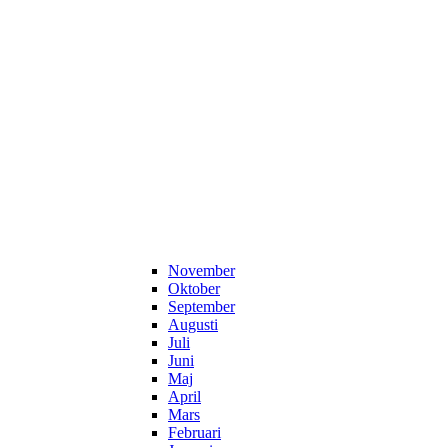
November
Oktober
September
Augusti
Juli
Juni
Maj
April
Mars
Februari