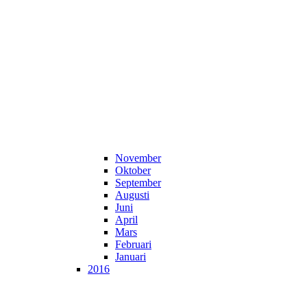
November
Oktober
September
Augusti
Juni
April
Mars
Februari
Januari
2016