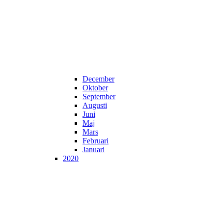
December
Oktober
September
Augusti
Juni
Maj
Mars
Februari
Januari
2020