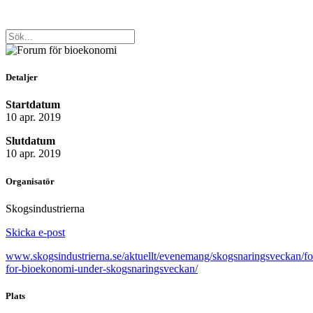
Detaljer
Startdatum
10 apr. 2019
Slutdatum
10 apr. 2019
Organisatör
Skogsindustrierna
Skicka e-post
www.skogsindustrierna.se/aktuellt/evenemang/skogsnaringsveckan/f
for-bioekonomi-under-skogsnaringsveckan/
Plats