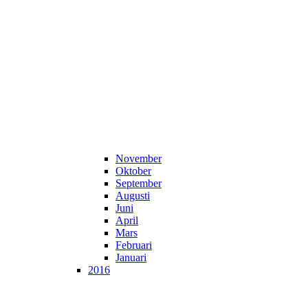
November
Oktober
September
Augusti
Juni
April
Mars
Februari
Januari
2016