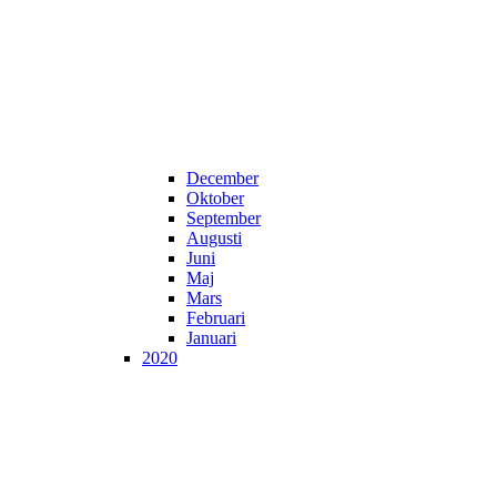
December
Oktober
September
Augusti
Juni
Maj
Mars
Februari
Januari
2020