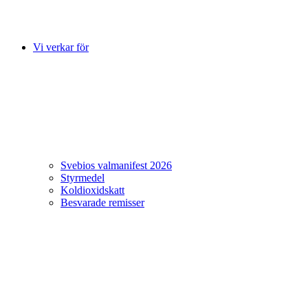
Vi verkar för
Svebios valmanifest 2026
Styrmedel
Koldioxidskatt
Besvarade remisser