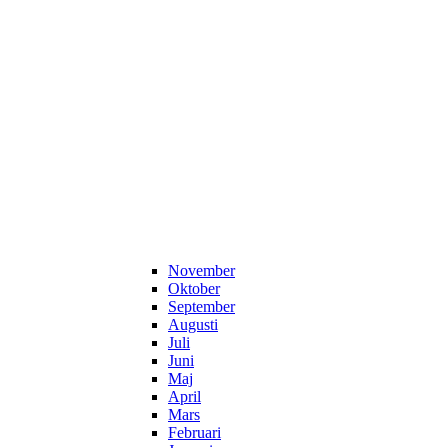
November
Oktober
September
Augusti
Juli
Juni
Maj
April
Mars
Februari