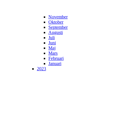
November
Oktober
September
Augusti
Juli
Juni
Maj
Mars
Februari
Januari
2023