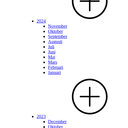
2024
November
Oktober
September
Augusti
Juli
Juni
Maj
Mars
Februari
Januari
2023
December
Oktober