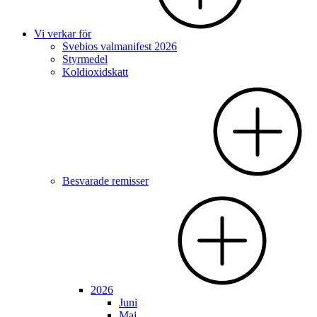
Vi verkar för
Svebios valmanifest 2026
Styrmedel
Koldioxidskatt
Besvarade remisser
2026
Juni
Maj