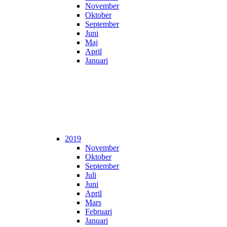
November
Oktober
September
Juni
Maj
April
Januari
2019
November
Oktober
September
Juli
Juni
April
Mars
Februari
Januari