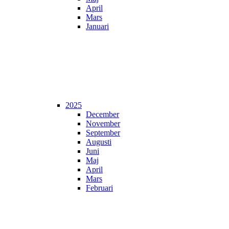
April
Mars
Januari
2025
December
November
September
Augusti
Juni
Maj
April
Mars
Februari