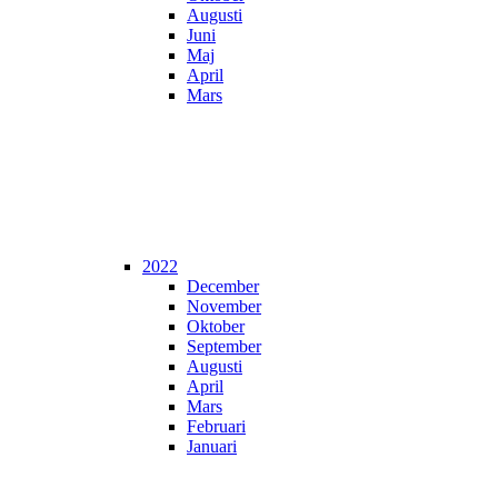
Augusti
Juni
Maj
April
Mars
2022
December
November
Oktober
September
Augusti
April
Mars
Februari
Januari