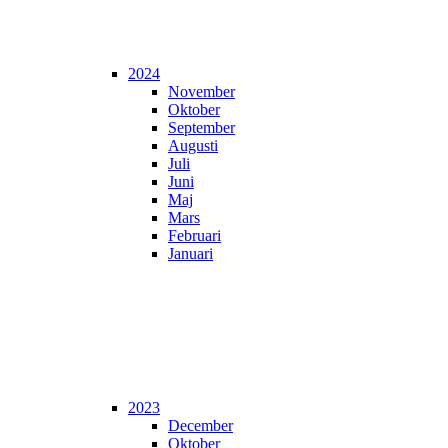
2024
November
Oktober
September
Augusti
Juli
Juni
Maj
Mars
Februari
Januari
2023
December
Oktober