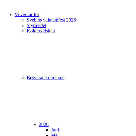
Vi verkar för
Svebios valmanifest 2026
Styrmedel
Koldioxidskatt
Besvarade remisser
2026
Juni
Maj