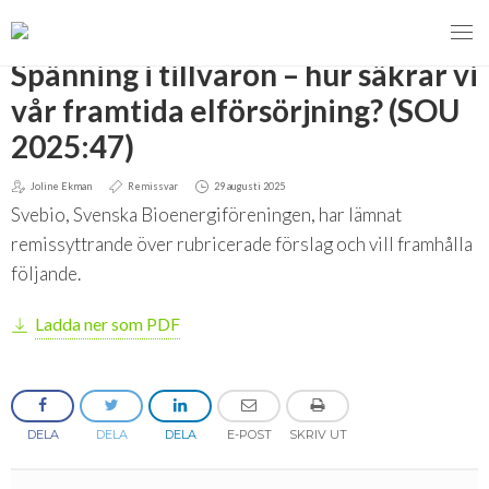
TILLBAKA
Spänning i tillvaron – hur säkrar vi
vår framtida elförsörjning? (SOU
2025:47)
MENY
Joline Ekman
Remissvar
29 augusti 2025
VI VERKAR FÖR
Svebio, Svenska Bioenergiföreningen, har lämnat
remissyttrande över rubricerade förslag och vill framhålla
Svebios valmanifest 2026
följande.
Styrmedel
Ladda ner som PDF
Koldioxidskatt
Besvarade remisser
DELA
DELA
DELA
E-POST
SKRIV UT
2026