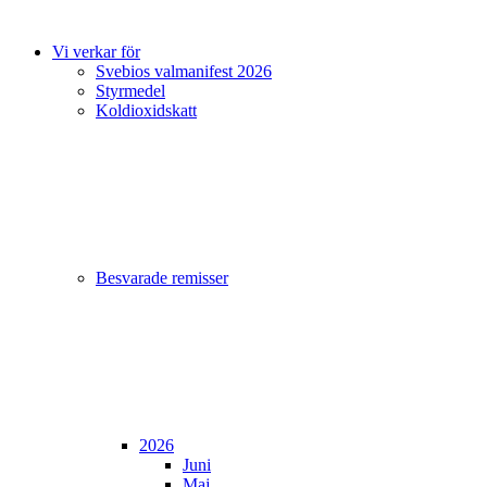
Vi verkar för
Svebios valmanifest 2026
Styrmedel
Koldioxidskatt
Besvarade remisser
2026
Juni
Maj