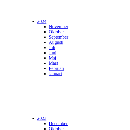
2024
November
Oktober
September
Augusti
Juli
Juni
Maj
Mars
Februari
Januari
2023
December
Oktober