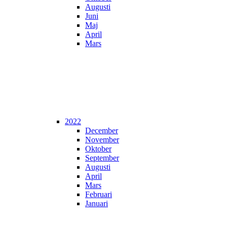
Augusti
Juni
Maj
April
Mars
2022
December
November
Oktober
September
Augusti
April
Mars
Februari
Januari