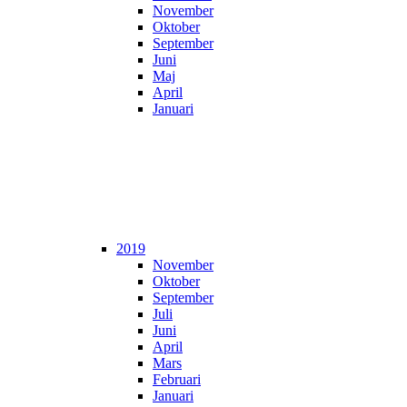
November
Oktober
September
Juni
Maj
April
Januari
2019
November
Oktober
September
Juli
Juni
April
Mars
Februari
Januari