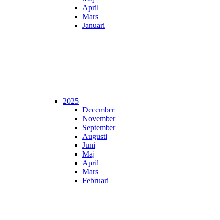
April
Mars
Januari
2025
December
November
September
Augusti
Juni
Maj
April
Mars
Februari