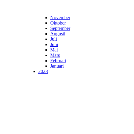
November
Oktober
September
Augusti
Juli
Juni
Maj
Mars
Februari
Januari
2023