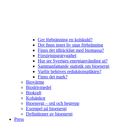
Ger förbränning en kolskuld?
Det finns inget liv utan förbränning
Finns det tillräckligt med biomassa?
Försörjningstrygghet
Hur ser Sveriges energianvänding ut?
Sammanfattande statistik om bioenergi
Varför behöves reduktionsplikten?
Finns det mark?
Biovärme
Biodrivmedel
Biokraft
Kolsänkor
Bioenergi – ord och begrepp
Exempel på bioenergi
Definitioner av bioenergi
Press