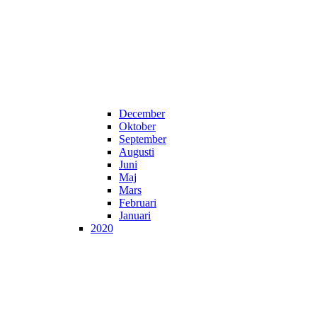
December
Oktober
September
Augusti
Juni
Maj
Mars
Februari
Januari
2020