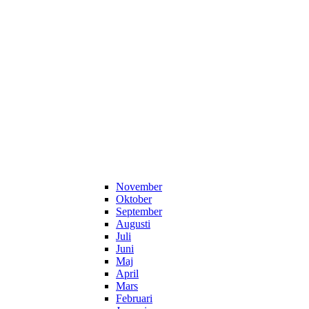
November
Oktober
September
Augusti
Juli
Juni
Maj
April
Mars
Februari