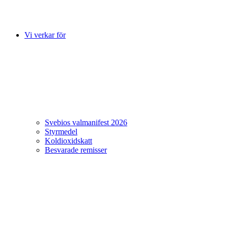
Vi verkar för
Svebios valmanifest 2026
Styrmedel
Koldioxidskatt
Besvarade remisser