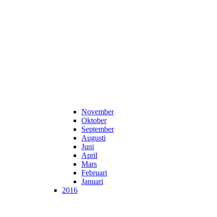
November
Oktober
September
Augusti
Juni
April
Mars
Februari
Januari
2016