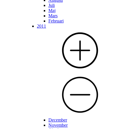
Augusti
Juli
Maj
Mars
Februari
2011
December
November