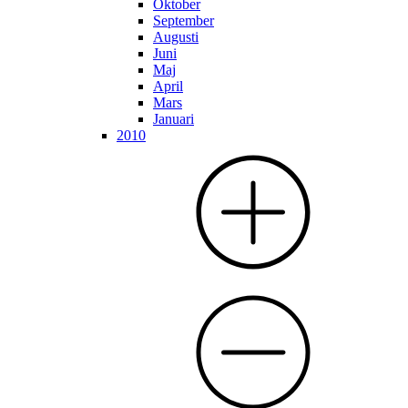
Oktober
September
Augusti
Juni
Maj
April
Mars
Januari
2010