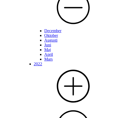
December
Oktober
Augusti
Juni
Maj
April
Mars
2022