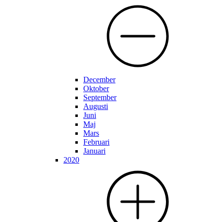
December
Oktober
September
Augusti
Juni
Maj
Mars
Februari
Januari
2020