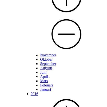
November
Oktober
September
Augusti
Juni
April
Mars
Februari
Januari
2016