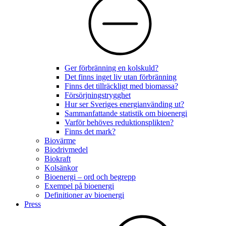
Ger förbränning en kolskuld?
Det finns inget liv utan förbränning
Finns det tillräckligt med biomassa?
Försörjningstrygghet
Hur ser Sveriges energianvänding ut?
Sammanfattande statistik om bioenergi
Varför behöves reduktionsplikten?
Finns det mark?
Biovärme
Biodrivmedel
Biokraft
Kolsänkor
Bioenergi – ord och begrepp
Exempel på bioenergi
Definitioner av bioenergi
Press