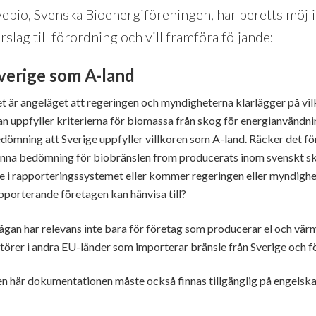
ebio, Svenska Bioenergiföreningen, har beretts möjlig
rslag till förordning och vill framföra följande:
verige som A-land
t är angeläget att regeringen och myndigheterna klarlägger på vil
n uppfyller kriterierna för biomassa från skog för energianvändni
dömning att Sverige uppfyller villkoren som A-land. Räcker det för
nna bedömning för biobränslen from producerats inom svenskt s
e i rapporteringssystemet eller kommer regeringen eller myndigh
pporterande företagen kan hänvisa till?
ågan har relevans inte bara för företag som producerar el och vä
törer i andra EU-länder som importerar bränsle från Sverige och 
n här dokumentationen måste också finnas tillgänglig på engelska