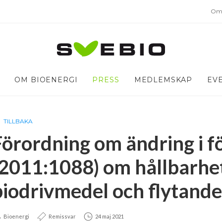
Om 
OM BIOENERGI
PRESS
MEDLEMSKAP
EV
TILLBAKA
Förordning om ändring i 
(2011:1088) om hållbarhet
biodrivmedel och flytande
Bioenergi
Remissvar
24 maj 2021