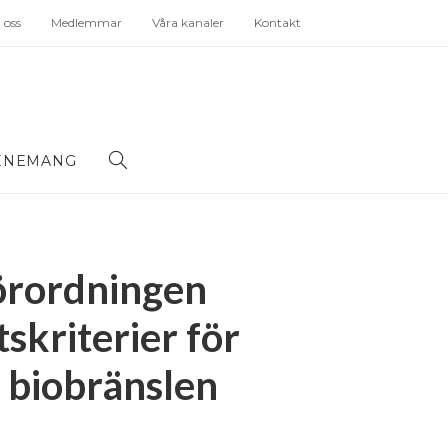
oss
Medlemmar
Våra kanaler
Kontakt
ENEMANG
förordningen
skriterier för
 biobränslen