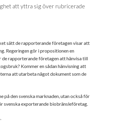
het att yttra sig över rubricerade
ket sätt de rapporterande företagen visar att
ng. Regeringen gör i propositionen en
 de rapporterande företagen att hänvisa till
kogsbruk? Kommer en sådan hänvisning att
eterna att utarbeta något dokument som de
rme på den svenska marknaden, utan också för
för svenska exporterande biobränsleföretag.
.