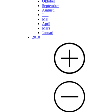
Oktober
September
Augusti
Juni
Maj
April
Mars
Januari
2010