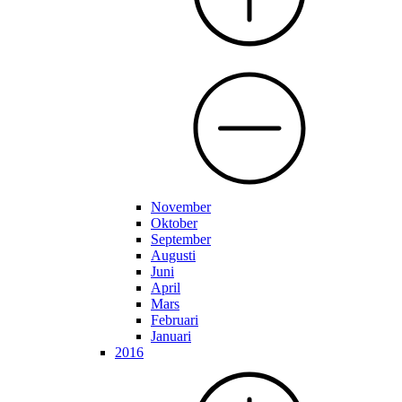
November
Oktober
September
Augusti
Juni
April
Mars
Februari
Januari
2016