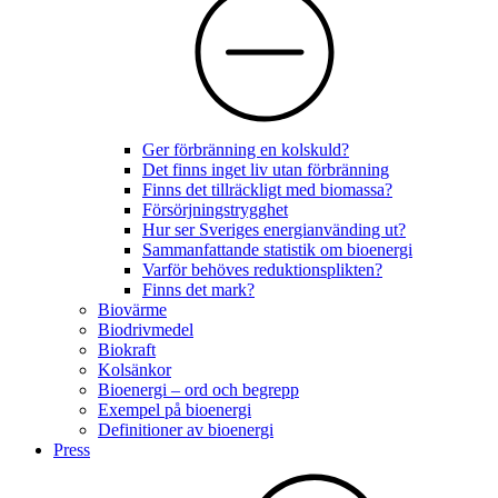
Ger förbränning en kolskuld?
Det finns inget liv utan förbränning
Finns det tillräckligt med biomassa?
Försörjningstrygghet
Hur ser Sveriges energianvänding ut?
Sammanfattande statistik om bioenergi
Varför behöves reduktionsplikten?
Finns det mark?
Biovärme
Biodrivmedel
Biokraft
Kolsänkor
Bioenergi – ord och begrepp
Exempel på bioenergi
Definitioner av bioenergi
Press