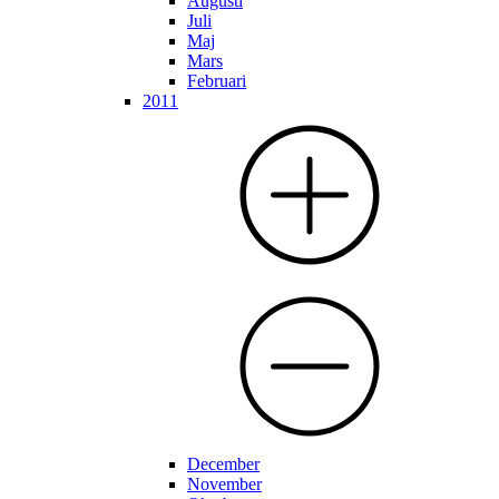
Augusti
Juli
Maj
Mars
Februari
2011
December
November