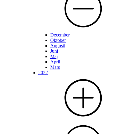
December
Oktober
Augusti
Juni
Maj
April
Mars
2022