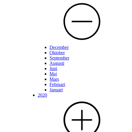
December
Oktober
September
Augusti
Juni
Maj
Mars
Februari
Januari
2020