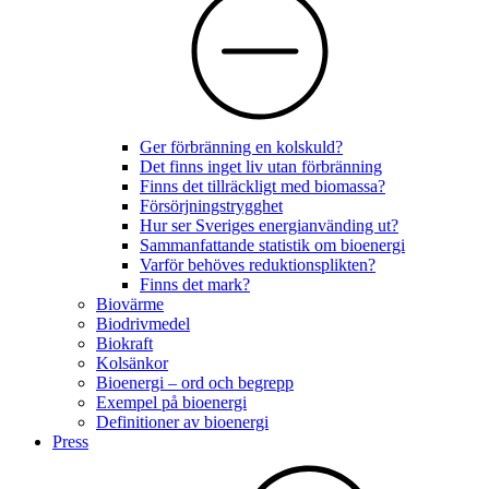
Ger förbränning en kolskuld?
Det finns inget liv utan förbränning
Finns det tillräckligt med biomassa?
Försörjningstrygghet
Hur ser Sveriges energianvänding ut?
Sammanfattande statistik om bioenergi
Varför behöves reduktionsplikten?
Finns det mark?
Biovärme
Biodrivmedel
Biokraft
Kolsänkor
Bioenergi – ord och begrepp
Exempel på bioenergi
Definitioner av bioenergi
Press