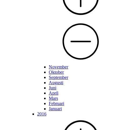
November
Oktober
September
Augusti
Juni
April
Mars
Februari
Januari
2016