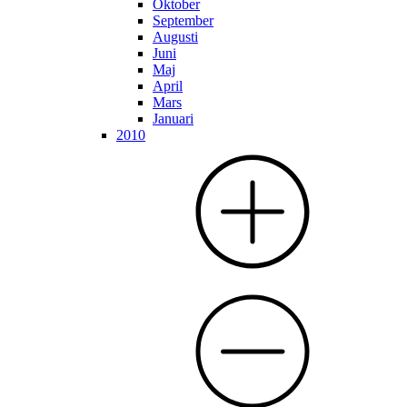
Oktober
September
Augusti
Juni
Maj
April
Mars
Januari
2010