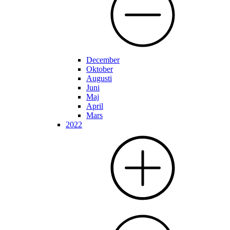
December
Oktober
Augusti
Juni
Maj
April
Mars
2022