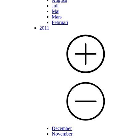
Augusti
Juli
Maj
Mars
Februari
2011
December
November