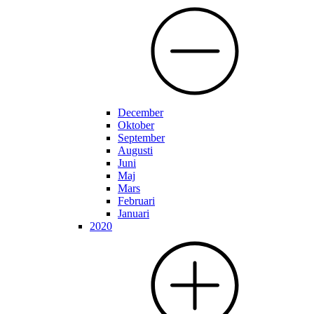
December
Oktober
September
Augusti
Juni
Maj
Mars
Februari
Januari
2020