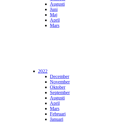
Augusti
Juni
Maj
April
Mars
2022
December
November
Oktober
September
Augusti
April
Mars
Februari
Januari