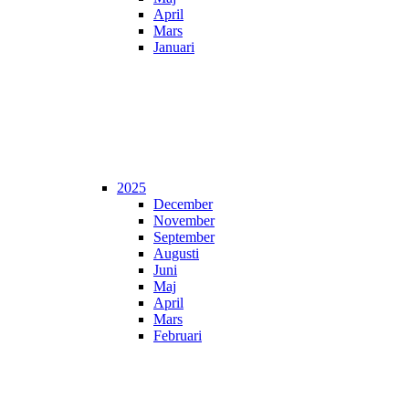
April
Mars
Januari
2025
December
November
September
Augusti
Juni
Maj
April
Mars
Februari