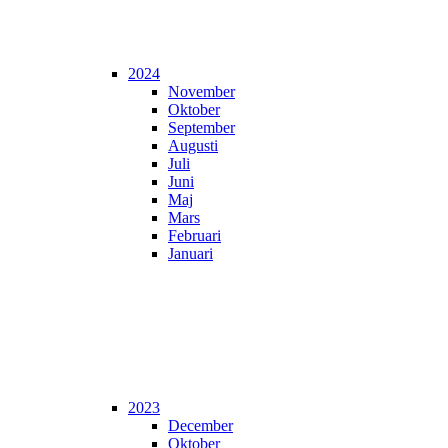
2024
November
Oktober
September
Augusti
Juli
Juni
Maj
Mars
Februari
Januari
2023
December
Oktober