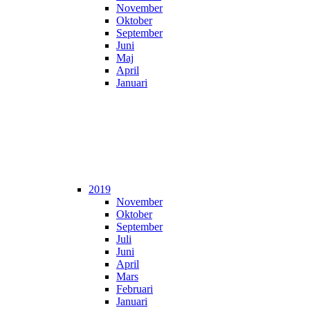
November
Oktober
September
Juni
Maj
April
Januari
2019
November
Oktober
September
Juli
Juni
April
Mars
Februari
Januari