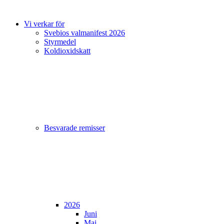
Vi verkar för
Svebios valmanifest 2026
Styrmedel
Koldioxidskatt
Besvarade remisser
2026
Juni
Maj