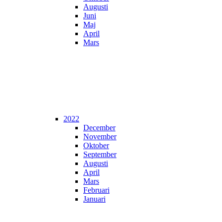
Augusti
Juni
Maj
April
Mars
2022
December
November
Oktober
September
Augusti
April
Mars
Februari
Januari