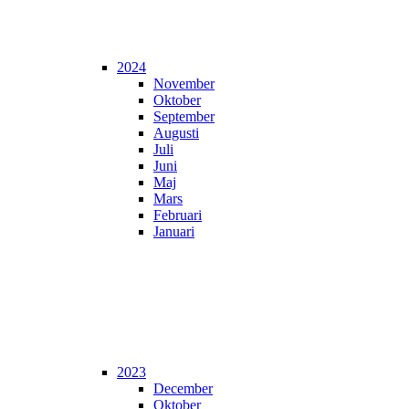
2024
November
Oktober
September
Augusti
Juli
Juni
Maj
Mars
Februari
Januari
2023
December
Oktober