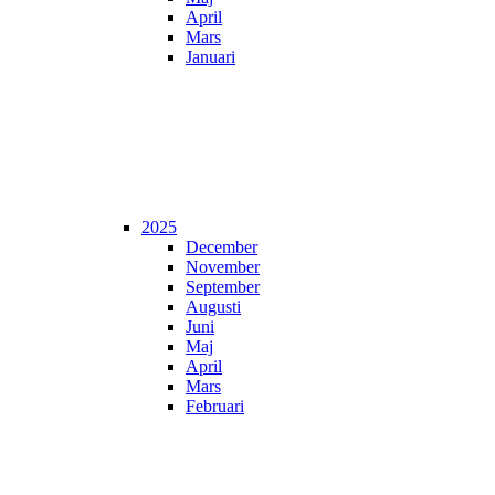
April
Mars
Januari
2025
December
November
September
Augusti
Juni
Maj
April
Mars
Februari