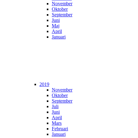
November
Oktober
September
Juni
Maj
April
Januari
2019
November
Oktober
September
Juli
Juni
April
Mars
Februari
Januari