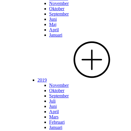
November
Oktober
September
Juni
Maj
April
Januari
2019
November
Oktober
September
Juli
Juni
April
Mars
Februari
Januari