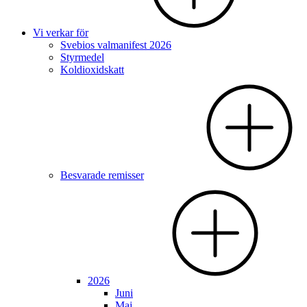
Vi verkar för
Svebios valmanifest 2026
Styrmedel
Koldioxidskatt
Besvarade remisser
2026
Juni
Maj