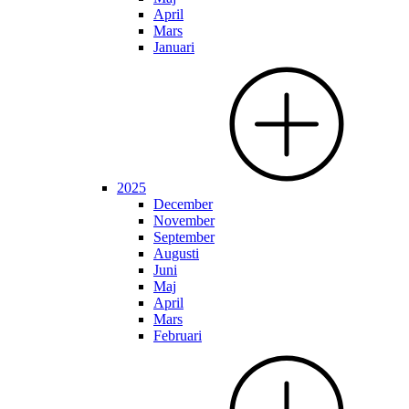
April
Mars
Januari
2025
December
November
September
Augusti
Juni
Maj
April
Mars
Februari