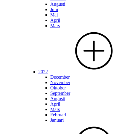
Augusti
Juni
Maj
April
Mars
2022
December
November
Oktober
September
Augusti
April
Mars
Februari
Januari