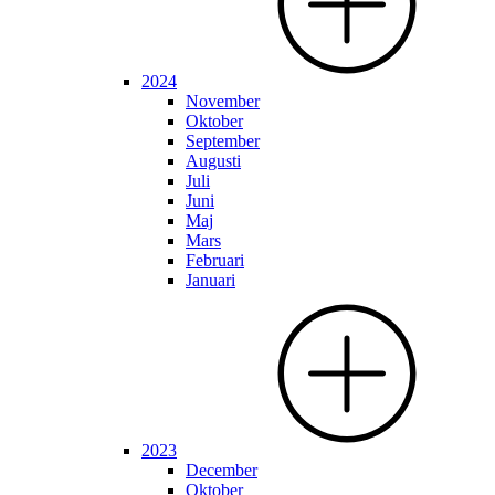
2024
November
Oktober
September
Augusti
Juli
Juni
Maj
Mars
Februari
Januari
2023
December
Oktober