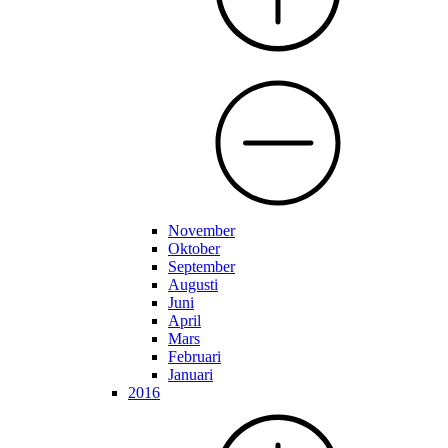
November
Oktober
September
Augusti
Juni
April
Mars
Februari
Januari
2016