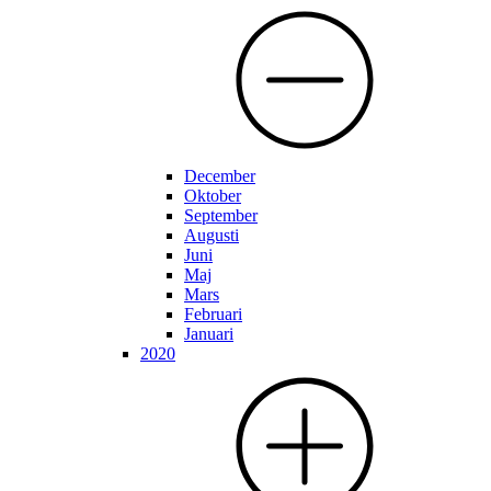
December
Oktober
September
Augusti
Juni
Maj
Mars
Februari
Januari
2020