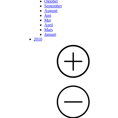
Oktober
September
Augusti
Juni
Maj
April
Mars
Januari
2010