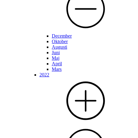
December
Oktober
Augusti
Juni
Maj
April
Mars
2022