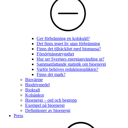
Ger förbränning en kolskuld?
Det finns inget liv utan förbränning
Finns det tillräckligt med biomassa?
Försörjningstrygghet
Hur ser Sveriges energianvänding ut?
Sammanfattande statistik om bioenergi
Varför behöves reduktionsplikten?
Finns det mark?
Biovärme
Biodrivmedel
Biokraft
Kolsänkor
Bioenergi – ord och begrepp
Exempel på bioenergi
Definitioner av bioenergi
Press