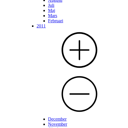
Augusti
Juli
Maj
Mars
Februari
2011
December
November