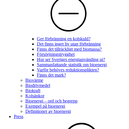
Ger förbränning en kolskuld?
Det finns inget liv utan förbränning
Finns det tillräckligt med biomassa?
Försörjningstrygghet
Hur ser Sveriges energianvänding ut?
Sammanfattande statistik om bioenergi
Varför behöves reduktionsplikten?
Finns det mark?
Biovärme
Biodrivmedel
Biokraft
Kolsänkor
Bioenergi – ord och begrepp
Exempel på bioenergi
Definitioner av bioenergi
Press