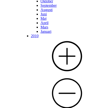
Oktober
September
Augusti
Juni
Maj
April
Mars
Januari
2010