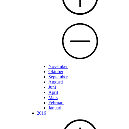
November
Oktober
September
Augusti
Juni
April
Mars
Februari
Januari
2016