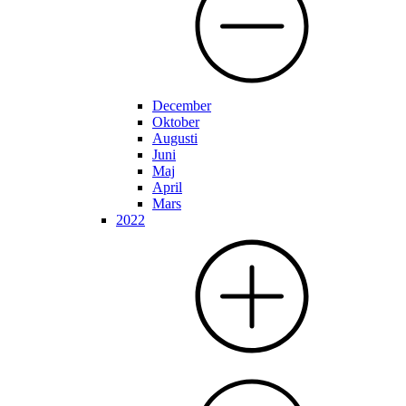
December
Oktober
Augusti
Juni
Maj
April
Mars
2022