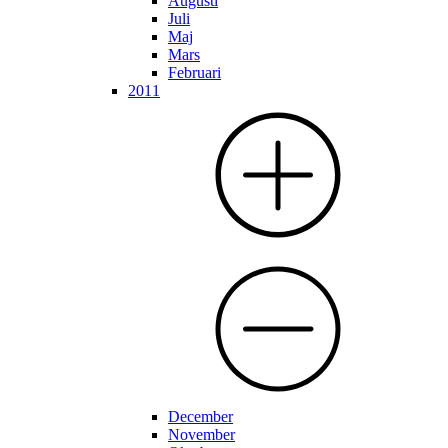
Augusti
Juli
Maj
Mars
Februari
2011
December
November