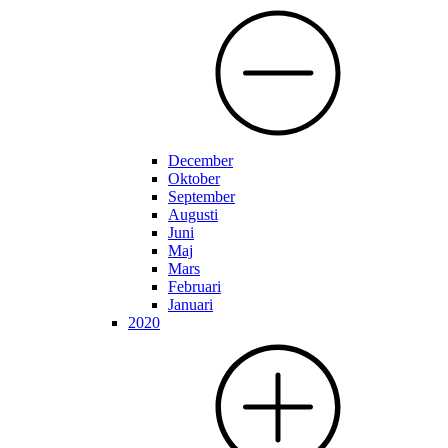
December
Oktober
September
Augusti
Juni
Maj
Mars
Februari
Januari
2020