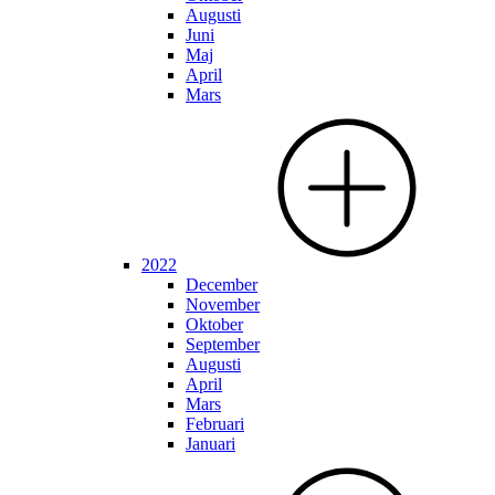
Augusti
Juni
Maj
April
Mars
2022
December
November
Oktober
September
Augusti
April
Mars
Februari
Januari