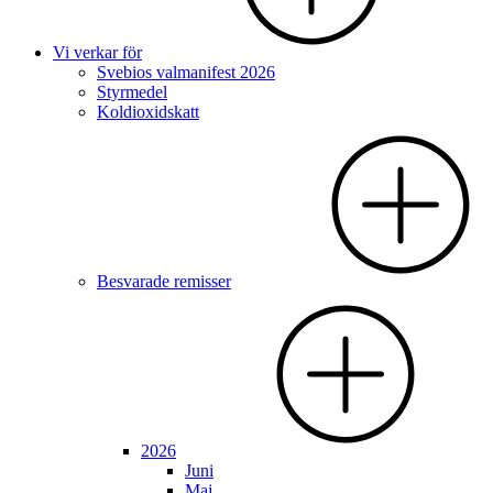
Vi verkar för
Svebios valmanifest 2026
Styrmedel
Koldioxidskatt
Besvarade remisser
2026
Juni
Maj