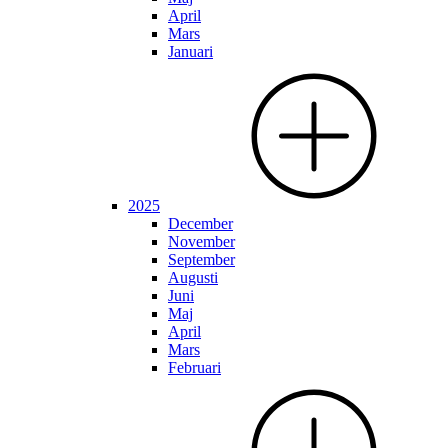
April
Mars
Januari
2025
December
November
September
Augusti
Juni
Maj
April
Mars
Februari