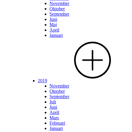
November
Oktober
September
Juni
Maj
April
Januari
2019
November
Oktober
September
Juli
Juni
April
Mars
Februari
Januari