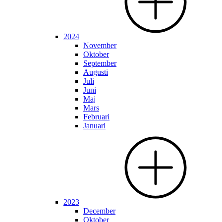
2024
November
Oktober
September
Augusti
Juli
Juni
Maj
Mars
Februari
Januari
2023
December
Oktober