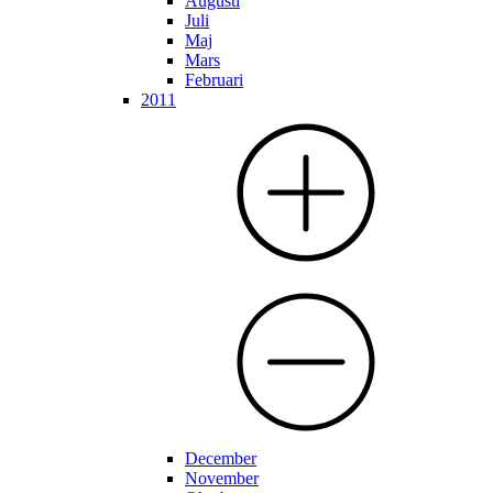
Augusti
Juli
Maj
Mars
Februari
2011
December
November