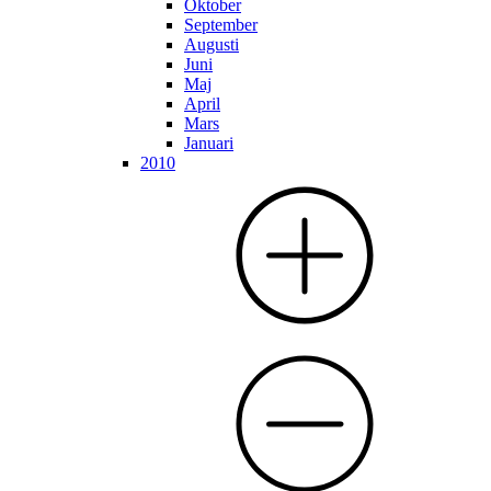
Oktober
September
Augusti
Juni
Maj
April
Mars
Januari
2010