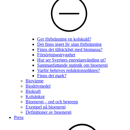
Ger förbränning en kolskuld?
Det finns inget liv utan förbränning
Finns det tillräckligt med biomassa?
Försörjningstrygghet
Hur ser Sveriges energianvänding ut?
Sammanfattande statistik om bioenergi
Varför behöves reduktionsplikten?
Finns det mark?
Biovärme
Biodrivmedel
Biokraft
Kolsänkor
Bioenergi – ord och begrepp
Exempel på bioenergi
Definitioner av bioenergi
Press