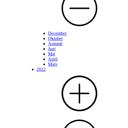
December
Oktober
Augusti
Juni
Maj
April
Mars
2022