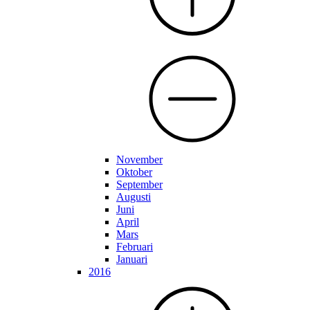
November
Oktober
September
Augusti
Juni
April
Mars
Februari
Januari
2016