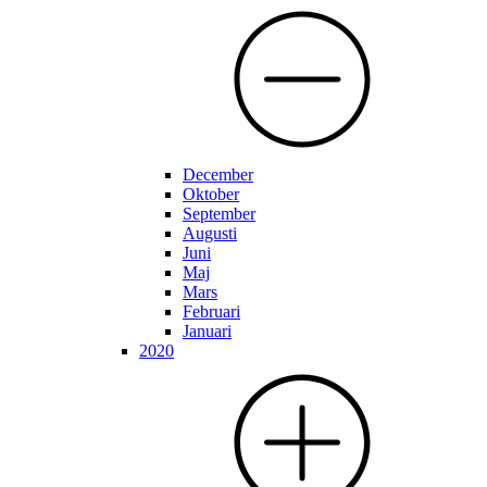
December
Oktober
September
Augusti
Juni
Maj
Mars
Februari
Januari
2020