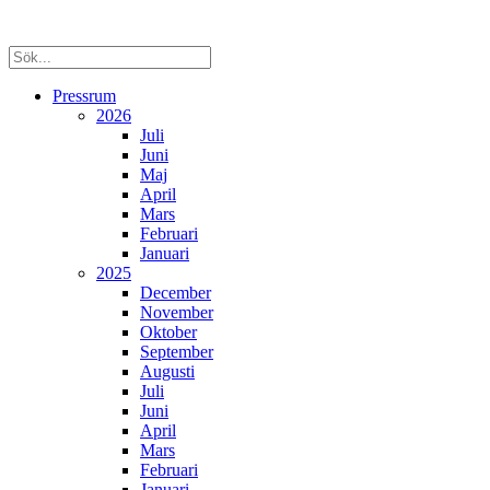
Pressrum
2026
Juli
Juni
Maj
April
Mars
Februari
Januari
2025
December
November
Oktober
September
Augusti
Juli
Juni
April
Mars
Februari
Januari