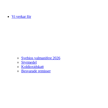
Vi verkar för
Svebios valmanifest 2026
Styrmedel
Koldioxidskatt
Besvarade remisser