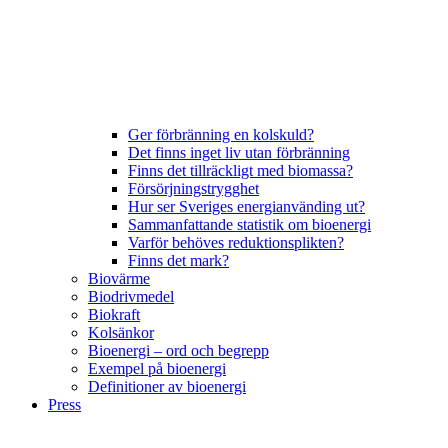
Ger förbränning en kolskuld?
Det finns inget liv utan förbränning
Finns det tillräckligt med biomassa?
Försörjningstrygghet
Hur ser Sveriges energianvänding ut?
Sammanfattande statistik om bioenergi
Varför behöves reduktionsplikten?
Finns det mark?
Biovärme
Biodrivmedel
Biokraft
Kolsänkor
Bioenergi – ord och begrepp
Exempel på bioenergi
Definitioner av bioenergi
Press