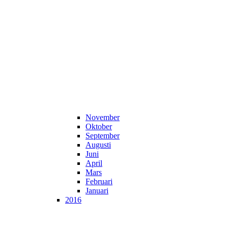
November
Oktober
September
Augusti
Juni
April
Mars
Februari
Januari
2016