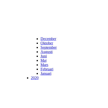
December
Oktober
September
Augusti
Juni
Maj
Mars
Februari
Januari
2020