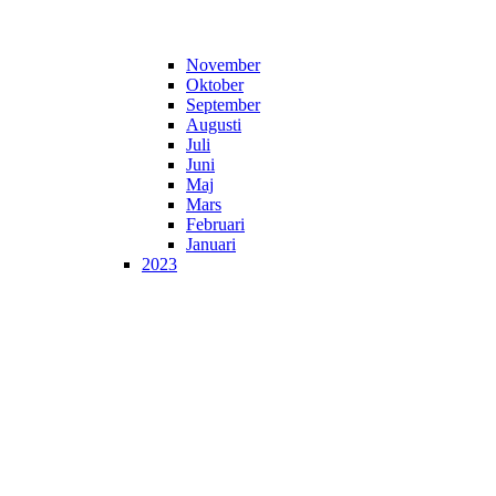
November
Oktober
September
Augusti
Juli
Juni
Maj
Mars
Februari
Januari
2023