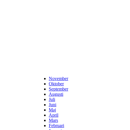
November
Oktober
September
Augusti
Juli
Juni
Maj
April
Mars
Februari