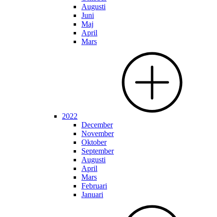
Augusti
Juni
Maj
April
Mars
2022
December
November
Oktober
September
Augusti
April
Mars
Februari
Januari