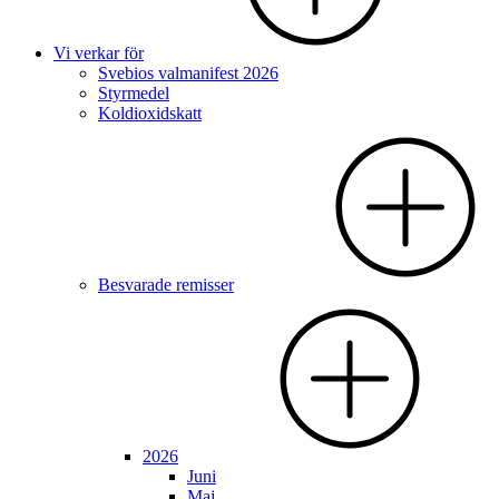
Vi verkar för
Svebios valmanifest 2026
Styrmedel
Koldioxidskatt
Besvarade remisser
2026
Juni
Maj