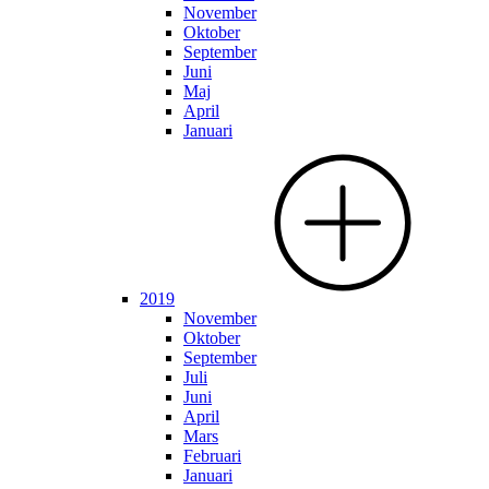
November
Oktober
September
Juni
Maj
April
Januari
2019
November
Oktober
September
Juli
Juni
April
Mars
Februari
Januari