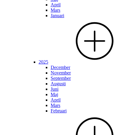
April
Mars
Januari
2025
December
November
September
Augusti
Juni
Maj
April
Mars
Februari