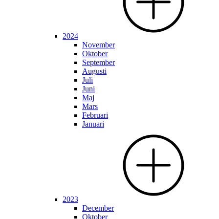
2024
November
Oktober
September
Augusti
Juli
Juni
Maj
Mars
Februari
Januari
2023
December
Oktober