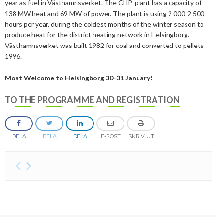
year as fuel in Västhamnsverket. The CHP-plant has a capacity of
2025
Juni
Kolsänkor
Om oss
138 MW heat and 69 MW of power. The plant is using 2 000-2 500
Hur ser Sveriges energianvänding ut?
2024
Maj
December
hours per year, during the coldest months of the winter season to
Sammanfattande statistik om bioenergi
produce heat for the district heating network in Helsingborg.
Bioenergi – ord och begrepp
Medlemmar
Styrelse
2023
April
November
November
Västhamnsverket was built 1982 for coal and converted to pellets
Varför behöves reduktionsplikten?
1996.
Hedersmedlemmar
Exempel på bioenergi
Våra kanaler
Medlemmar
2022
Mars
September
Oktober
December
Finns det mark?
Konkurrensrättsligt
Most Welcome to Helsingborg 30-31 January!
2021
Januari
Augusti
September
Oktober
December
Definitioner av bioenergi
Kontakt
Konferenser och event
Svebios stadgar
TO THE PROGRAMME AND REGISTRATION
2020
Juni
Augusti
Augusti
November
December
Nordic Pellets Conference
Publikationer och dokument
Verksamhetsberättelse
2019
Maj
Juli
Juni
Oktober
Oktober
December
Stora biokraft- och värmekonferensen
Projekt inom bioenergi
Årsstämmor
DELA
DELA
DELA
E-POST
SKRIV UT
2018
April
Juni
Maj
September
September
November
November
Svebio Fuel Market Day
Avslutade projekt
Nätverk och samarbeten
2017
Mars
Maj
April
Augusti
Augusti
Oktober
Oktober
Maj
Svebios vår- och årsmöteskonferens
BioDriv
2016
Februari
Mars
Mars
April
Juni
September
September
April
November
Jan Häckners bioenergistipendium
2015
Februari
Mars
Maj
Juni
Juli
Mars
Oktober
November
Integritetspolicy (GDPR)
2014
Januari
Februari
Mars
Maj
Juni
Februari
September
Oktober
November