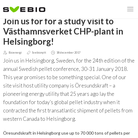
TILLBAKA
Join us for for a study visit to
Västhamnsverket CHP-plant in
Helsingborg!
MENY
Bioenergi
Svebionytt
18 december 2017
VI VERKAR FÖR
Join us in Helsingborg, Sweden, for the 24th edition of the
annual Swedish pellet conference, 30-31 January 2018.
OM BIOENERGI
Svebios valmanifest 2026
This year promises to be something special. One of our
site visit host utility company is Öresundskraft – a
PRESS
Styrmedel
Aktuella frågor
pioneering energy utility that 25 years ago lay the
Ger förbränning en kolskuld?
MEDLEMSKAP
Koldioxidskatt
Biovärme
foundation for today’s global pellet industry when it
contracted the first transatlantic shipment of pellets from
Det finns inget liv utan förbränning
EVENEMANG
Besvarade remisser
Biodrivmedel
Associerad medlem
western Canada to Helsingborg.
Finns det tillräckligt med biomassa?
2026
Remisser på gång
Biokraft
Privat medlem
Öresundskraft in Helsingborg use up to 70 000 tons of pellets per
MER
Försörjningstrygghet