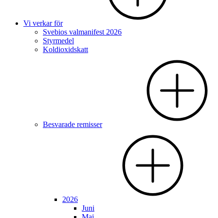
Vi verkar för
Svebios valmanifest 2026
Styrmedel
Koldioxidskatt
Besvarade remisser
2026
Juni
Maj