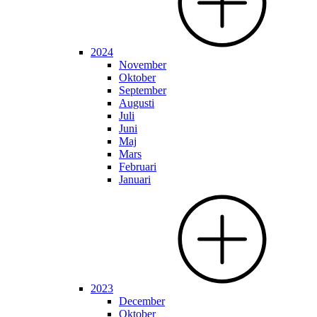
2024
November
Oktober
September
Augusti
Juli
Juni
Maj
Mars
Februari
Januari
2023
December
Oktober