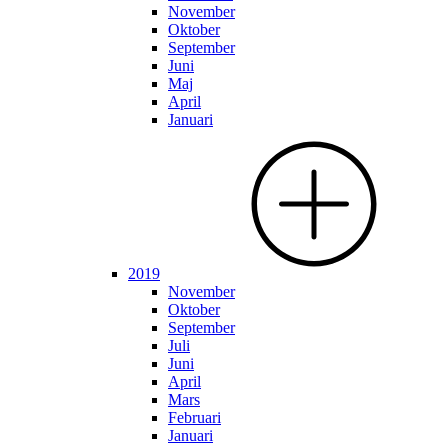
November
Oktober
September
Juni
Maj
April
Januari
2019
November
Oktober
September
Juli
Juni
April
Mars
Februari
Januari