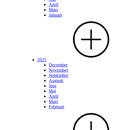
April
Mars
Januari
2025
December
November
September
Augusti
Juni
Maj
April
Mars
Februari