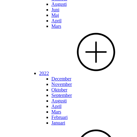
Augusti
Juni
Maj
April
Mars
2022
December
November
Oktober
September
Augusti
April
Mars
Februari
Januari