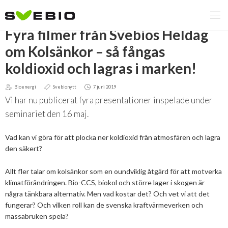
TILLBAKA
Fyra filmer från Svebios Heldag
om Kolsänkor – så fångas
koldioxid och lagras i marken!
MENY
Bioenergi
Svebionytt
7 juni 2019
VI VERKAR FÖR
Vi har nu publicerat fyra presentationer inspelade under
seminariet den 16 maj.
OM BIOENERGI
Svebios valmanifest 2026
Vad kan vi göra för att plocka ner koldioxid från atmosfären och lagra
PRESS
Styrmedel
Aktuella frågor
den säkert?
Ger förbränning en kolskuld?
MEDLEMSKAP
Koldioxidskatt
Biovärme
Allt fler talar om kolsänkor som en oundviklig åtgärd för att motverka
klimatförändringen. Bio-CCS, biokol och större lager i skogen är
Det finns inget liv utan förbränning
EVENEMANG
Besvarade remisser
Biodrivmedel
Associerad medlem
några tänkbara alternativ. Men vad kostar det? Och vet vi att det
Finns det tillräckligt med biomassa?
fungerar? Och vilken roll kan de svenska kraftvärmeverken och
2026
massabruken spela?
Remisser på gång
Biokraft
Privat medlem
MER
Försörjningstrygghet