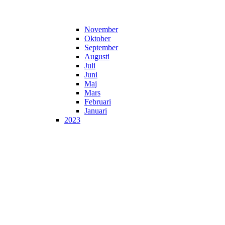
November
Oktober
September
Augusti
Juli
Juni
Maj
Mars
Februari
Januari
2023