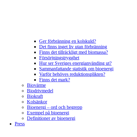
Ger förbränning en kolskuld?
Det finns inget liv utan förbränning
Finns det tillräckligt med biomassa?
Försörjningstrygghet
Hur ser Sveriges energianvänding ut?
Sammanfattande statistik om bioenergi
Varför behöves reduktionsplikten?
Finns det mark?
Biovärme
Biodrivmedel
Biokraft
Kolsänkor
Bioenergi – ord och begrepp
Exempel på bioenergi
Definitioner av bioenergi
Press