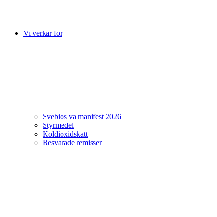
Vi verkar för
Svebios valmanifest 2026
Styrmedel
Koldioxidskatt
Besvarade remisser