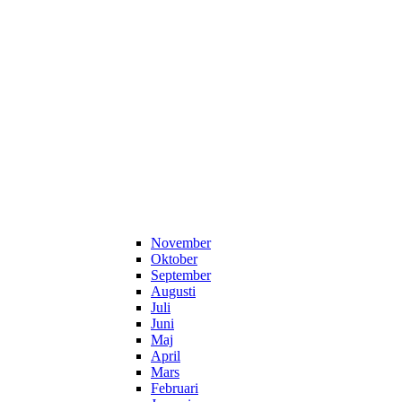
November
Oktober
September
Augusti
Juli
Juni
Maj
April
Mars
Februari