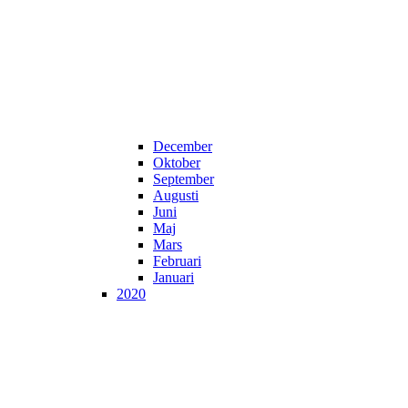
December
Oktober
September
Augusti
Juni
Maj
Mars
Februari
Januari
2020