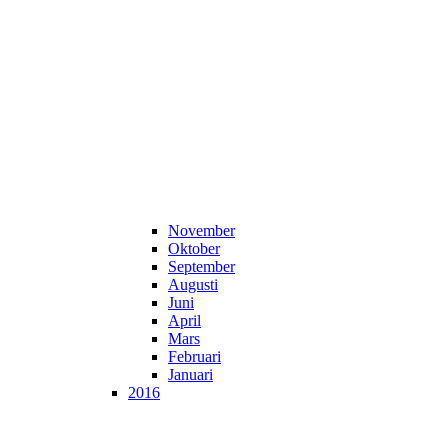
November
Oktober
September
Augusti
Juni
April
Mars
Februari
Januari
2016