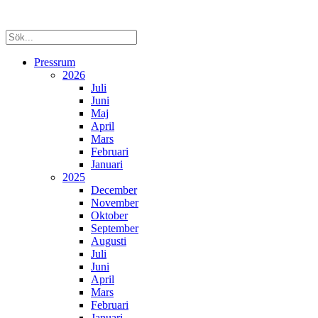
Pressrum
2026
Juli
Juni
Maj
April
Mars
Februari
Januari
2025
December
November
Oktober
September
Augusti
Juli
Juni
April
Mars
Februari
Januari