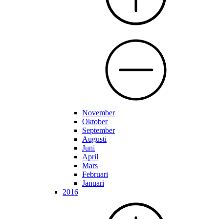
November
Oktober
September
Augusti
Juni
April
Mars
Februari
Januari
2016