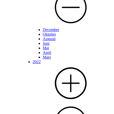
December
Oktober
Augusti
Juni
Maj
April
Mars
2022