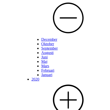
December
Oktober
September
Augusti
Juni
Maj
Mars
Februari
Januari
2020