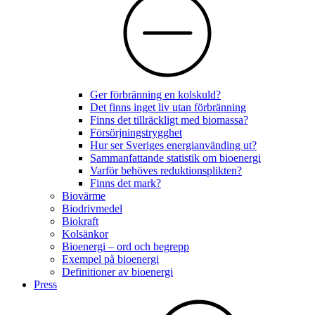
Ger förbränning en kolskuld?
Det finns inget liv utan förbränning
Finns det tillräckligt med biomassa?
Försörjningstrygghet
Hur ser Sveriges energianvänding ut?
Sammanfattande statistik om bioenergi
Varför behöves reduktionsplikten?
Finns det mark?
Biovärme
Biodrivmedel
Biokraft
Kolsänkor
Bioenergi – ord och begrepp
Exempel på bioenergi
Definitioner av bioenergi
Press