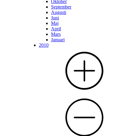
Oktober
September
Augusti
Juni
Maj
April
Mars
Januari
2010