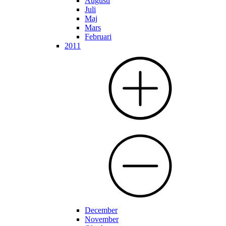
Augusti
Juli
Maj
Mars
Februari
2011
December
November