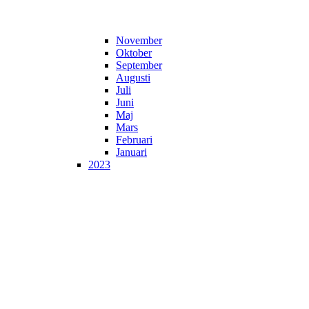
November
Oktober
September
Augusti
Juli
Juni
Maj
Mars
Februari
Januari
2023