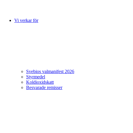
Vi verkar för
Svebios valmanifest 2026
Styrmedel
Koldioxidskatt
Besvarade remisser