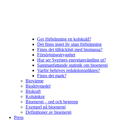
Ger förbränning en kolskuld?
Det finns inget liv utan förbränning
Finns det tillräckligt med biomassa?
Försörjningstrygghet
Hur ser Sveriges energianvänding ut?
Sammanfattande statistik om bioenergi
Varför behöves reduktionsplikten?
Finns det mark?
Biovärme
Biodrivmedel
Biokraft
Kolsänkor
Bioenergi – ord och begrepp
Exempel på bioenergi
Definitioner av bioenergi
Press