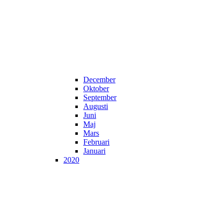
December
Oktober
September
Augusti
Juni
Maj
Mars
Februari
Januari
2020