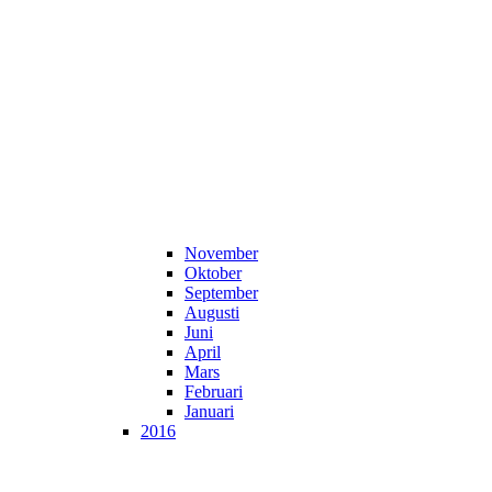
November
Oktober
September
Augusti
Juni
April
Mars
Februari
Januari
2016