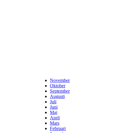
November
Oktober
September
Augusti
Juli
Juni
Maj
April
Mars
Februari