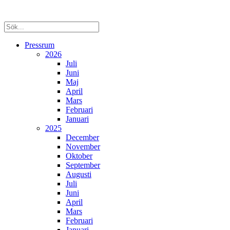
Pressrum
2026
Juli
Juni
Maj
April
Mars
Februari
Januari
2025
December
November
Oktober
September
Augusti
Juli
Juni
April
Mars
Februari
Januari