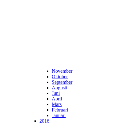
November
Oktober
September
Augusti
Juni
April
Mars
Februari
Januari
2016