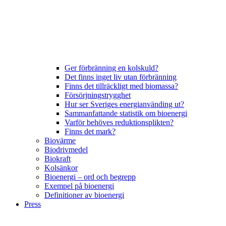
Ger förbränning en kolskuld?
Det finns inget liv utan förbränning
Finns det tillräckligt med biomassa?
Försörjningstrygghet
Hur ser Sveriges energianvänding ut?
Sammanfattande statistik om bioenergi
Varför behöves reduktionsplikten?
Finns det mark?
Biovärme
Biodrivmedel
Biokraft
Kolsänkor
Bioenergi – ord och begrepp
Exempel på bioenergi
Definitioner av bioenergi
Press