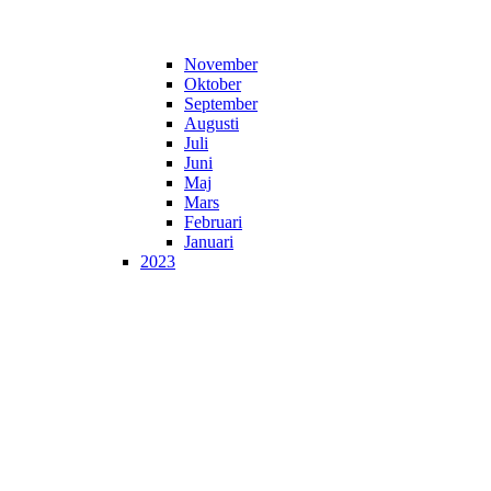
November
Oktober
September
Augusti
Juli
Juni
Maj
Mars
Februari
Januari
2023