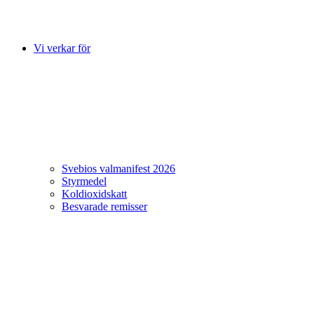
Vi verkar för
Svebios valmanifest 2026
Styrmedel
Koldioxidskatt
Besvarade remisser