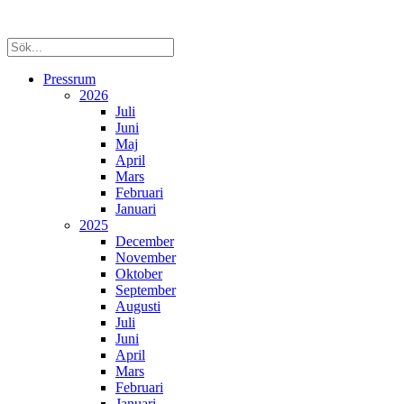
Pressrum
2026
Juli
Juni
Maj
April
Mars
Februari
Januari
2025
December
November
Oktober
September
Augusti
Juli
Juni
April
Mars
Februari
Januari