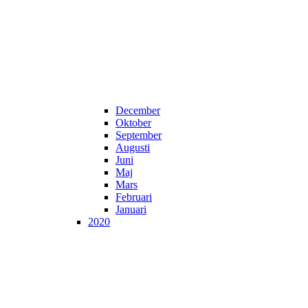
December
Oktober
September
Augusti
Juni
Maj
Mars
Februari
Januari
2020