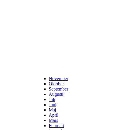
November
Oktober
September
Augusti
Juli
Juni
Maj
April
Mars
Februari