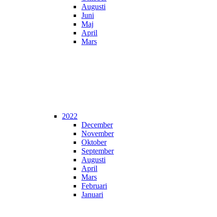
Augusti
Juni
Maj
April
Mars
2022
December
November
Oktober
September
Augusti
April
Mars
Februari
Januari