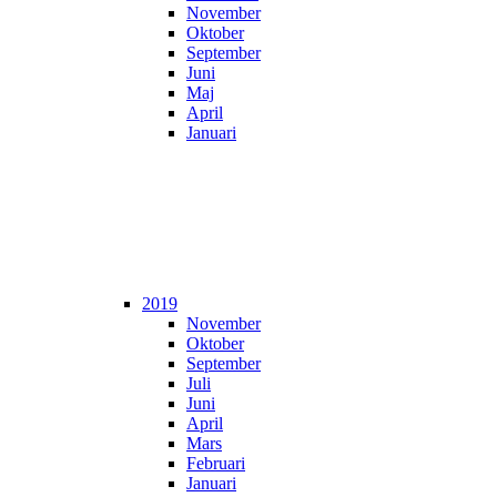
November
Oktober
September
Juni
Maj
April
Januari
2019
November
Oktober
September
Juli
Juni
April
Mars
Februari
Januari