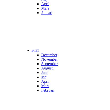
April
Mars
Januari
2025
December
November
September
Augusti
Juni
Maj
April
Mars
Februari