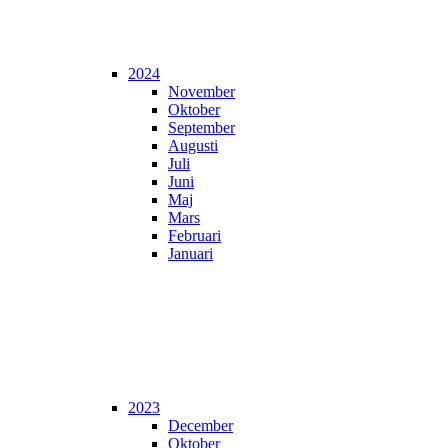
2024
November
Oktober
September
Augusti
Juli
Juni
Maj
Mars
Februari
Januari
2023
December
Oktober