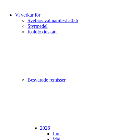
Vi verkar för
Svebios valmanifest 2026
Styrmedel
Koldioxidskatt
Besvarade remisser
2026
Juni
Maj