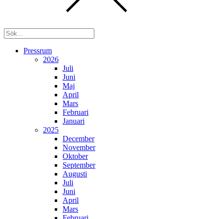
Pressrum
2026
Juli
Juni
Maj
April
Mars
Februari
Januari
2025
December
November
Oktober
September
Augusti
Juli
Juni
April
Mars
Februari