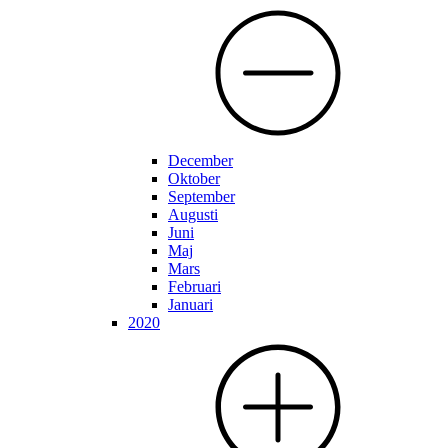
December
Oktober
September
Augusti
Juni
Maj
Mars
Februari
Januari
2020