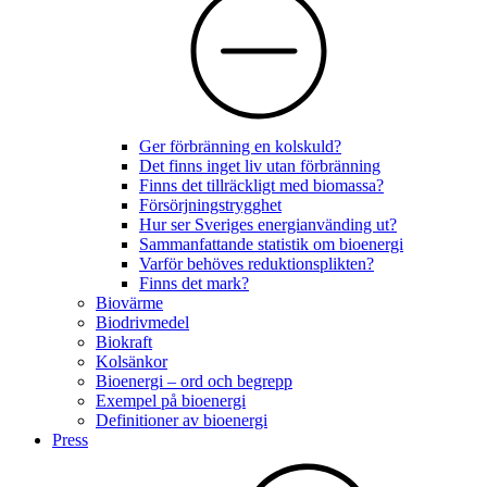
Ger förbränning en kolskuld?
Det finns inget liv utan förbränning
Finns det tillräckligt med biomassa?
Försörjningstrygghet
Hur ser Sveriges energianvänding ut?
Sammanfattande statistik om bioenergi
Varför behöves reduktionsplikten?
Finns det mark?
Biovärme
Biodrivmedel
Biokraft
Kolsänkor
Bioenergi – ord och begrepp
Exempel på bioenergi
Definitioner av bioenergi
Press