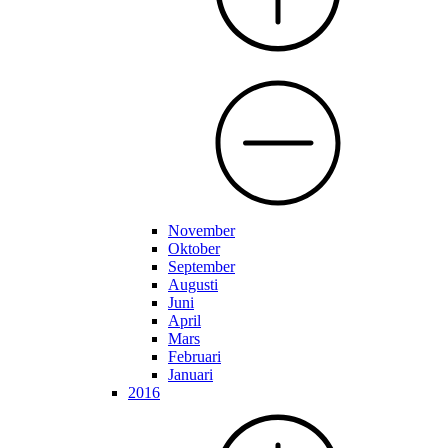
November
Oktober
September
Augusti
Juni
April
Mars
Februari
Januari
2016