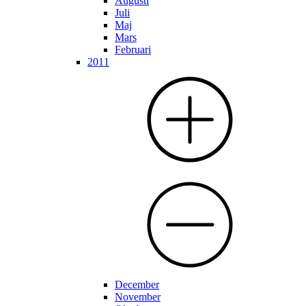
Augusti
Juli
Maj
Mars
Februari
2011
December
November