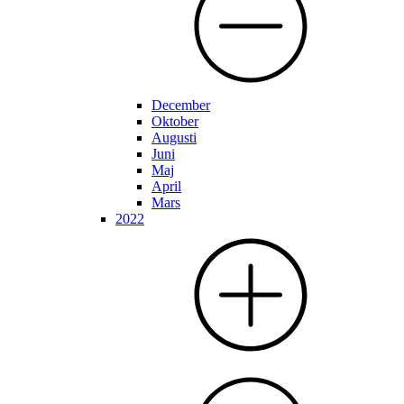
December
Oktober
Augusti
Juni
Maj
April
Mars
2022