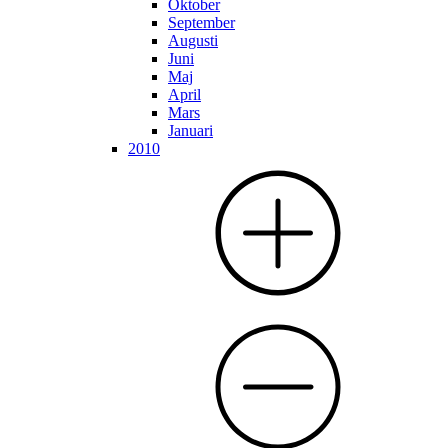
Oktober
September
Augusti
Juni
Maj
April
Mars
Januari
2010