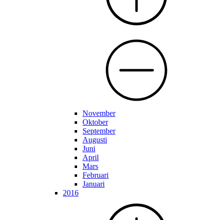
November
Oktober
September
Augusti
Juni
April
Mars
Februari
Januari
2016