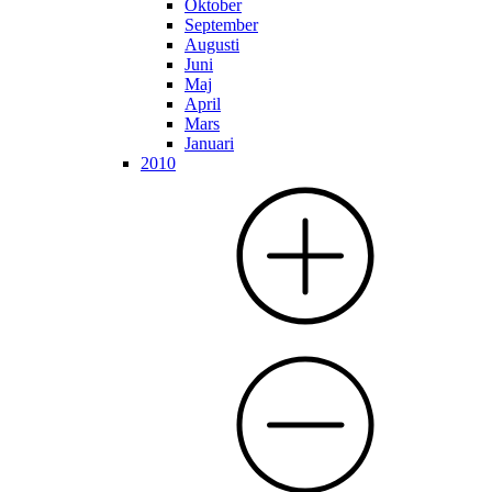
Oktober
September
Augusti
Juni
Maj
April
Mars
Januari
2010