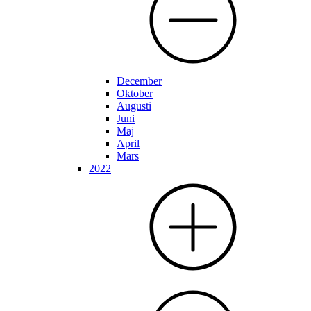
December
Oktober
Augusti
Juni
Maj
April
Mars
2022