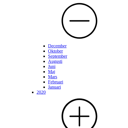
December
Oktober
September
Augusti
Juni
Maj
Mars
Februari
Januari
2020