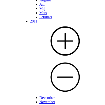
Augusti
Juli
Maj
Mars
Februari
2011
December
November