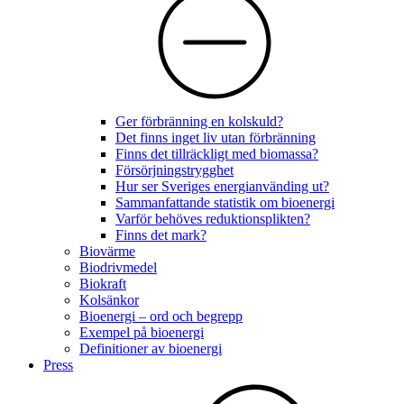
Ger förbränning en kolskuld?
Det finns inget liv utan förbränning
Finns det tillräckligt med biomassa?
Försörjningstrygghet
Hur ser Sveriges energianvänding ut?
Sammanfattande statistik om bioenergi
Varför behöves reduktionsplikten?
Finns det mark?
Biovärme
Biodrivmedel
Biokraft
Kolsänkor
Bioenergi – ord och begrepp
Exempel på bioenergi
Definitioner av bioenergi
Press