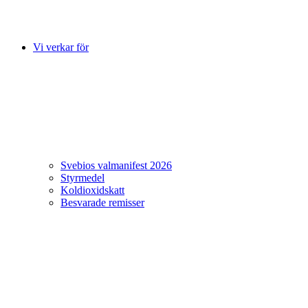
Vi verkar för
Svebios valmanifest 2026
Styrmedel
Koldioxidskatt
Besvarade remisser