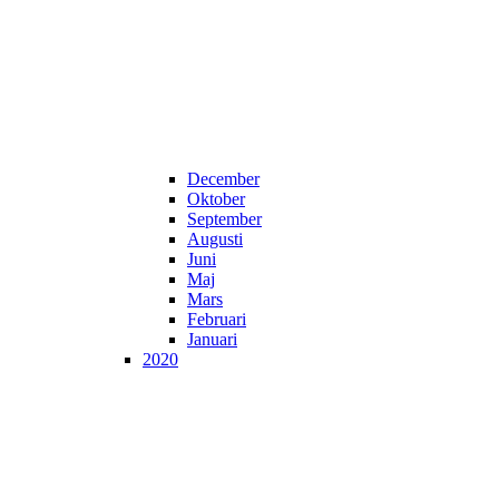
December
Oktober
September
Augusti
Juni
Maj
Mars
Februari
Januari
2020