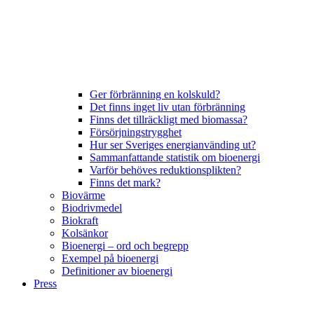
Ger förbränning en kolskuld?
Det finns inget liv utan förbränning
Finns det tillräckligt med biomassa?
Försörjningstrygghet
Hur ser Sveriges energianvänding ut?
Sammanfattande statistik om bioenergi
Varför behöves reduktionsplikten?
Finns det mark?
Biovärme
Biodrivmedel
Biokraft
Kolsänkor
Bioenergi – ord och begrepp
Exempel på bioenergi
Definitioner av bioenergi
Press