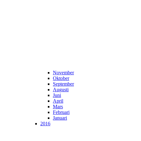
November
Oktober
September
Augusti
Juni
April
Mars
Februari
Januari
2016