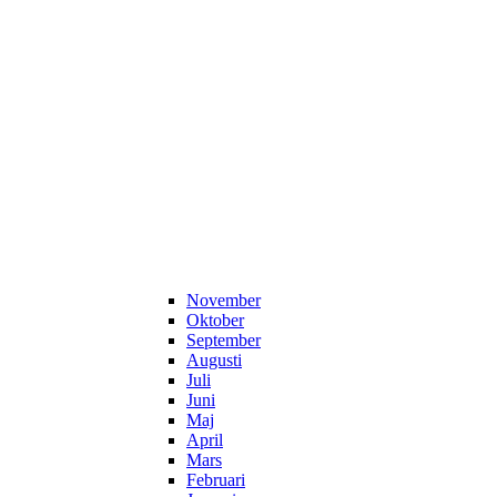
November
Oktober
September
Augusti
Juli
Juni
Maj
April
Mars
Februari