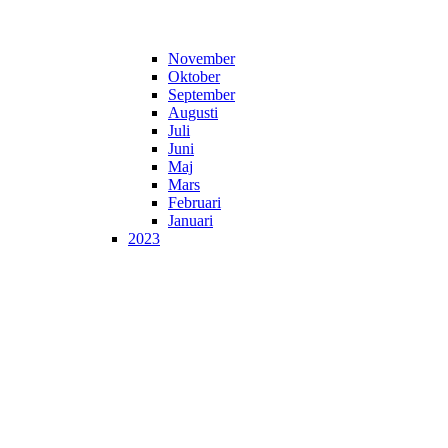
November
Oktober
September
Augusti
Juli
Juni
Maj
Mars
Februari
Januari
2023