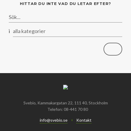
Mars
Mars
HITTAR DU INTE VAD DU LETAR EFTER?
Januari
Februari
Januari
i
alla kategorier
Svebio, Kammakargatan 22, 111 40, Stockholm
Telefon: 08-441 70 80
info@svebio.se
Kontakt