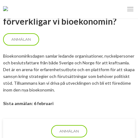
Bioekonomiriksdagen 2018 – Hur
förverkligar vi bioekonomin?
ANMÄLAN
MENY
Bioekonomiriksdagen samlar ledande organisationer, nyckelpersoner
VI VERKAR FÖR
och beslutsfattare från både Sverige och Norge för att kraftsamla.
Det är en arena för erfarenhetsutbyte och en plattform för att skapa
OM BIOENERGI
Svebios valmanifest 2026
samsyn kring strategier och förutsättningar som behöver politiskt
stöd. Tillsammans kan vi driva på utvecklingen och bli ett föredöme
PRESS
Styrmedel
Aktuella frågor
inom den nya bioekonomin.
Ger förbränning en kolskuld?
MEDLEMSKAP
Koldioxidskatt
Biovärme
Sista anmälan: 6 februari
Det finns inget liv utan förbränning
EVENEMANG
Besvarade remisser
Biodrivmedel
Associerad medlem
Finns det tillräckligt med biomassa?
2026
Remisser på gång
Biokraft
Privat medlem
ANMÄLAN
MER
Försörjningstrygghet