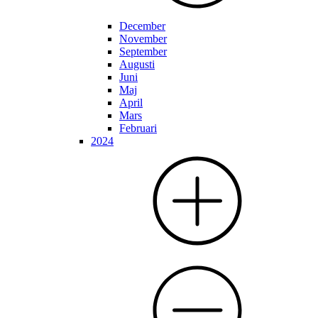
December
November
September
Augusti
Juni
Maj
April
Mars
Februari
2024