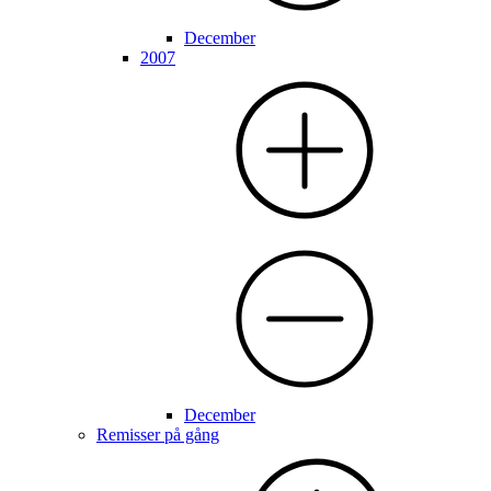
December
2007
December
Remisser på gång