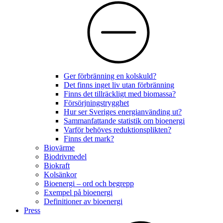
Ger förbränning en kolskuld?
Det finns inget liv utan förbränning
Finns det tillräckligt med biomassa?
Försörjningstrygghet
Hur ser Sveriges energianvänding ut?
Sammanfattande statistik om bioenergi
Varför behöves reduktionsplikten?
Finns det mark?
Biovärme
Biodrivmedel
Biokraft
Kolsänkor
Bioenergi – ord och begrepp
Exempel på bioenergi
Definitioner av bioenergi
Press