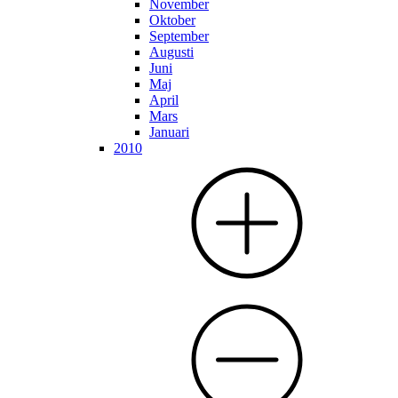
November
Oktober
September
Augusti
Juni
Maj
April
Mars
Januari
2010