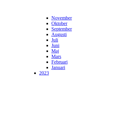
November
Oktober
September
Augusti
Juli
Juni
Maj
Mars
Februari
Januari
2023