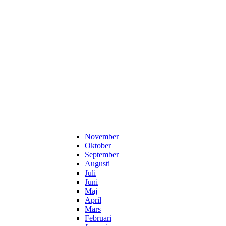
November
Oktober
September
Augusti
Juli
Juni
Maj
April
Mars
Februari