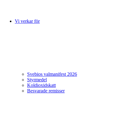
Vi verkar för
Svebios valmanifest 2026
Styrmedel
Koldioxidskatt
Besvarade remisser