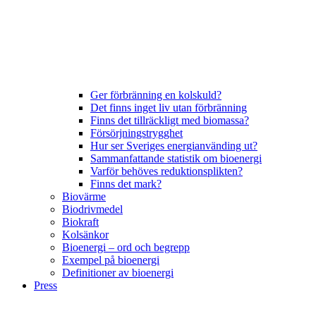
Ger förbränning en kolskuld?
Det finns inget liv utan förbränning
Finns det tillräckligt med biomassa?
Försörjningstrygghet
Hur ser Sveriges energianvänding ut?
Sammanfattande statistik om bioenergi
Varför behöves reduktionsplikten?
Finns det mark?
Biovärme
Biodrivmedel
Biokraft
Kolsänkor
Bioenergi – ord och begrepp
Exempel på bioenergi
Definitioner av bioenergi
Press