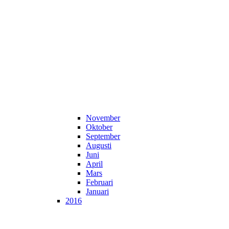
November
Oktober
September
Augusti
Juni
April
Mars
Februari
Januari
2016