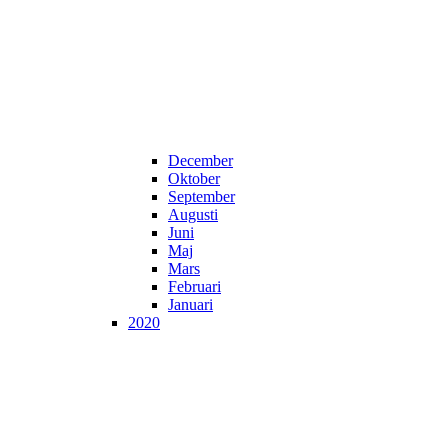
December
Oktober
September
Augusti
Juni
Maj
Mars
Februari
Januari
2020