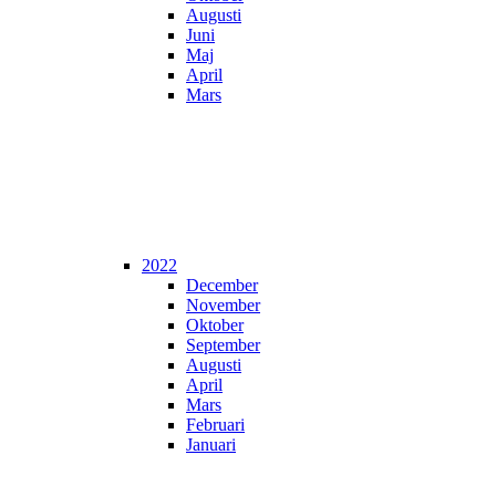
Augusti
Juni
Maj
April
Mars
2022
December
November
Oktober
September
Augusti
April
Mars
Februari
Januari