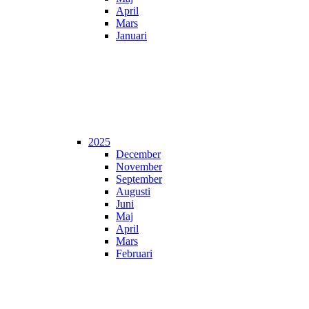
April
Mars
Januari
2025
December
November
September
Augusti
Juni
Maj
April
Mars
Februari