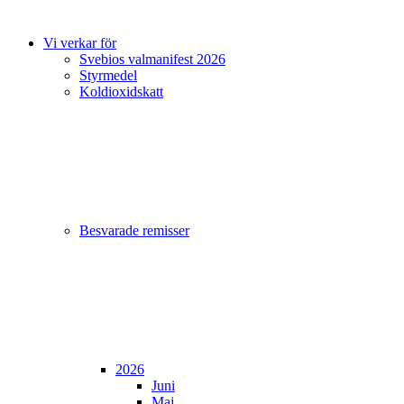
Vi verkar för
Svebios valmanifest 2026
Styrmedel
Koldioxidskatt
Besvarade remisser
2026
Juni
Maj