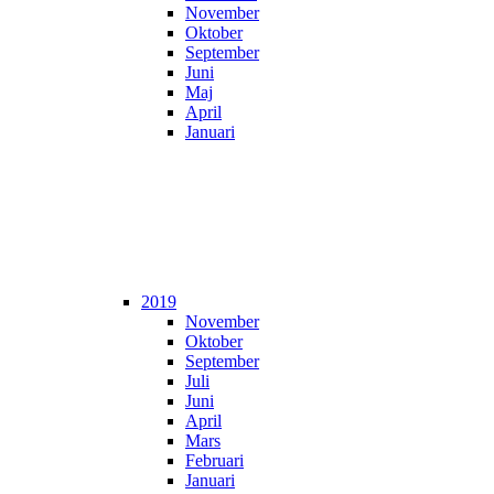
November
Oktober
September
Juni
Maj
April
Januari
2019
November
Oktober
September
Juli
Juni
April
Mars
Februari
Januari