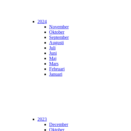
2024
November
Oktober
September
Augusti
Juli
Juni
Maj
Mars
Februari
Januari
2023
December
Oktober