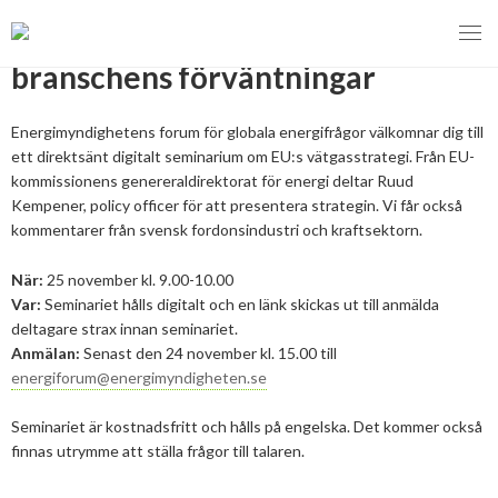
EU:s vätgasstrategi och
branschens förväntningar
Energimyndighetens forum för globala energifrågor välkomnar dig till
ett direktsänt digitalt seminarium om EU:s vätgasstrategi. Från EU-
MENY
kommissionens genereraldirektorat för energi deltar Ruud
VI VERKAR FÖR
Kempener, policy officer för att presentera strategin. Vi får också
kommentarer från svensk fordonsindustri och kraftsektorn.
OM BIOENERGI
Svebios valmanifest 2026
När:
25 november kl. 9.00-10.00
Var:
Seminariet hålls digitalt och en länk skickas ut till anmälda
PRESS
Styrmedel
Aktuella frågor
deltagare strax innan seminariet.
Anmälan:
Senast den 24 november kl. 15.00 till
Ger förbränning en kolskuld?
MEDLEMSKAP
Koldioxidskatt
Biovärme
energiforum@energimyndigheten.se
Det finns inget liv utan förbränning
EVENEMANG
Besvarade remisser
Biodrivmedel
Associerad medlem
Seminariet är kostnadsfritt och hålls på engelska. Det kommer också
Finns det tillräckligt med biomassa?
finnas utrymme att ställa frågor till talaren.
2026
Remisser på gång
Biokraft
Privat medlem
MER
Försörjningstrygghet