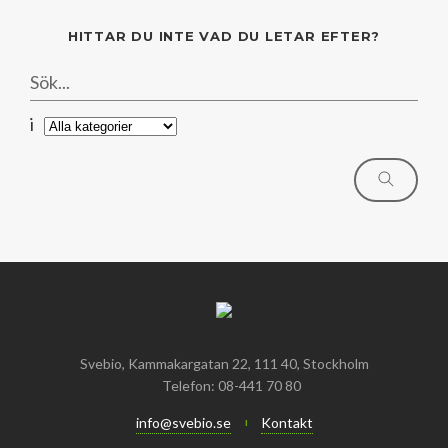
Mars
Mars
HITTAR DU INTE VAD DU LETAR EFTER?
Januari
Februari
Januari
i
Svebio, Kammakargatan 22, 111 40, Stockholm
Telefon: 08-441 70 80
info@svebio.se
Kontakt