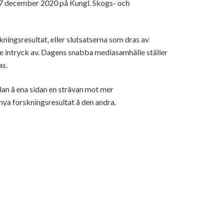
 7 december 2020 på Kungl. Skogs- och
ingsresultat, eller slutsatserna som dras av
ge intryck av. Dagens snabba mediasamhälle ställer
as.
llan å ena sidan en strävan mot mer
 nya forskningsresultat å den andra.