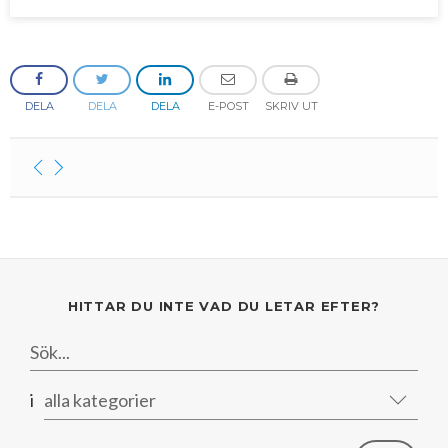
Mars
Mars
Januari
Februari
Januari
DELA
DELA
DELA
E-POST
SKRIV UT
HITTAR DU INTE VAD DU LETAR EFTER?
i
alla kategorier