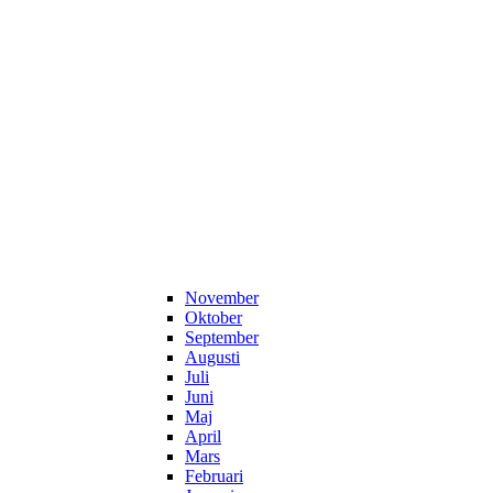
November
Oktober
September
Augusti
Juli
Juni
Maj
April
Mars
Februari