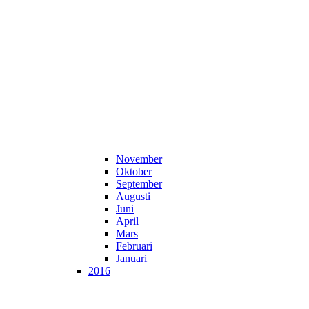
November
Oktober
September
Augusti
Juni
April
Mars
Februari
Januari
2016