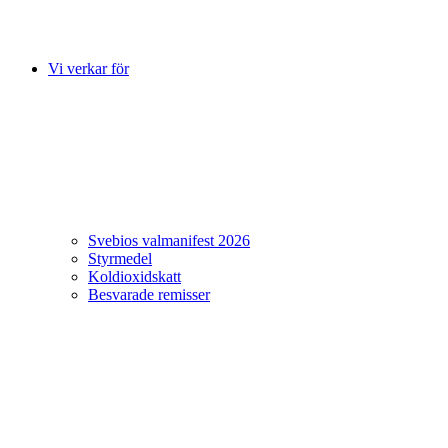
Vi verkar för
Svebios valmanifest 2026
Styrmedel
Koldioxidskatt
Besvarade remisser