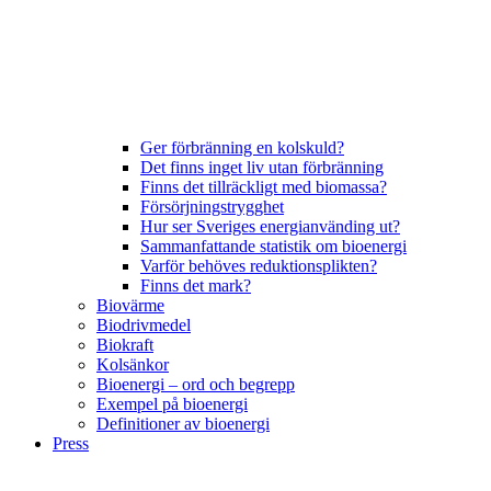
Ger förbränning en kolskuld?
Det finns inget liv utan förbränning
Finns det tillräckligt med biomassa?
Försörjningstrygghet
Hur ser Sveriges energianvänding ut?
Sammanfattande statistik om bioenergi
Varför behöves reduktionsplikten?
Finns det mark?
Biovärme
Biodrivmedel
Biokraft
Kolsänkor
Bioenergi – ord och begrepp
Exempel på bioenergi
Definitioner av bioenergi
Press