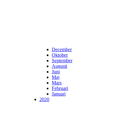
December
Oktober
September
Augusti
Juni
Maj
Mars
Februari
Januari
2020