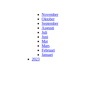
November
Oktober
September
Augusti
Juli
Juni
Maj
Mars
Februari
Januari
2023